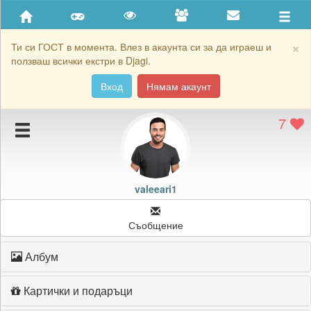
Приятели
Хронология на игри
×
Ти си ГОСТ в момента. Влез в акаунта си за да играеш и
ползваш всички екстри в Djagi.
Активност
Вход
Нямам акаунт
Постижения
7
Подаръците на valeeari1
Картичките на valeeari1
Блокирай valeeari1
valeeari1
Съобщение
Албум
Картички и подаръци