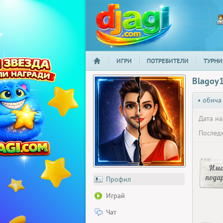
ИГРИ
ПОТРЕБИТЕЛИ
ТУРНИ
НАЧАЛО
djagi.com
Blagoy
• обича
Дата на
Последн
Има
пода
Профил
Играй
Чат