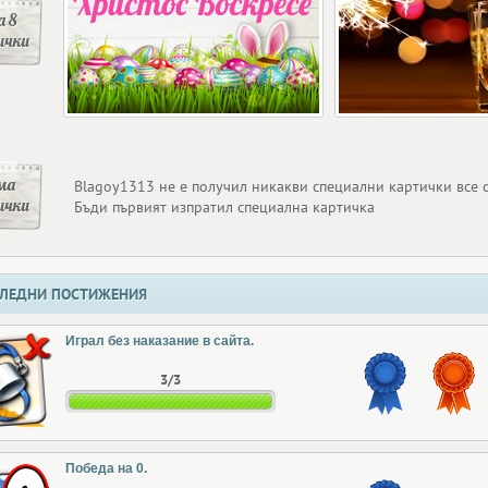
 8
ички
ма
Blagoy1313 не е получил никакви специални картички все
ички
Бъди първият изпратил специална картичка
ЛЕДНИ ПОСТИЖЕНИЯ
Играл без наказание в сайта.
3/3
Победа на 0.