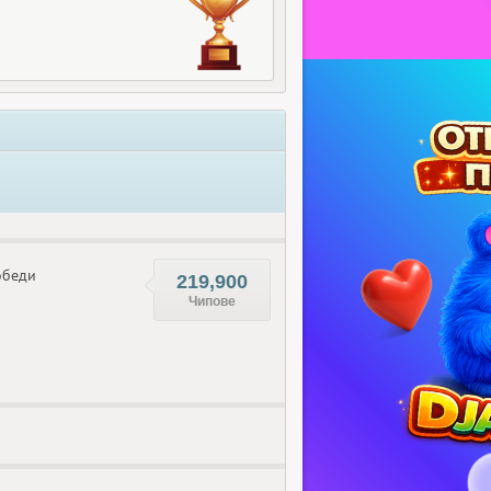
беди
219,900
Чипове