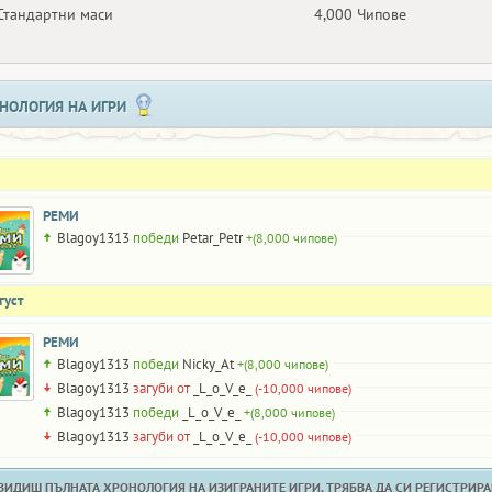
Стандартни маси
4,000 Чипове
НОЛОГИЯ НА ИГРИ
РЕМИ
Blagoy1313
победи
Petar_Petr
+(8,000 чипове)
густ
РЕМИ
Blagoy1313
победи
Nicky_At
+(8,000 чипове)
Blagoy1313
загуби от
_L_o_V_e_
(-10,000 чипове)
Blagoy1313
победи
_L_o_V_e_
+(8,000 чипове)
Blagoy1313
загуби от
_L_o_V_e_
(-10,000 чипове)
 ВИДИШ ПЪЛНАТА ХРОНОЛОГИЯ НА ИЗИГРАНИТЕ ИГРИ, ТРЯБВА ДА СИ РЕГИСТРИРАН