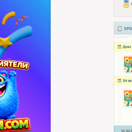
ХРО
Днес
04 ав
ЗА ДА