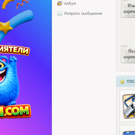
Албум
Има
карт
Изпрати съобщение
Ня
карт
ПОС