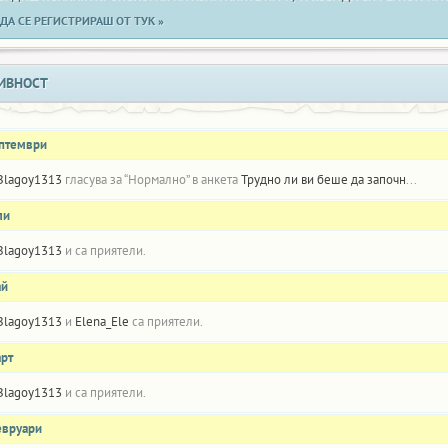
ДА СЕ РЕГИСТРИРАШ ОТ ТУК »
ИВНОСТ
ептември
Blagoy1313
гласува за “Нормално” в анкета
Трудно ли ви беше да започнете да играете Белот? Какви конкретни предложения имате за това как можем да улесним и ускорим процеса на започване на играта Белот? (Моля, опишете подробно вашето предложение)
ли
Blagoy1313
и
са приятели.
ай
Blagoy1313
и
Elena_Ele
са приятели.
арт
Blagoy1313
и
са приятели.
евруари