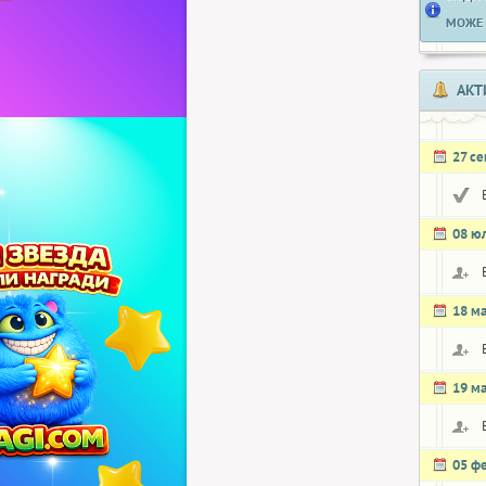
МОЖЕ 
АКТ
27 с
08 ю
18 м
19 м
05 ф