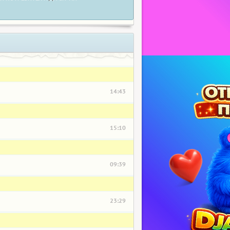
14:43
15:10
09:39
23:29