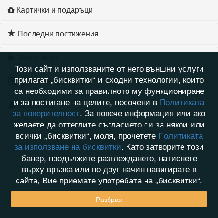
Картички и подаръци
Последни постижения
Моите игри
Този сайт и използваните от него външни услуги
прилагат „бисквитки“ и сходни технологии, които
Хронология на игри
са необходими за правилното му функциониране
и за постигане на целите, посочени в
Политиката
Активност
за поверителност
. За повече информация или ако
желаете да оттеглите съгласието си за някои или
всички „бисквитки“, моля, прочетете
Политиката
за използване на бисквитки
. Като затворите този
банер, продължите разглеждането, натиснете
върху връзка или по друг начин навигирате в
сайта, Вие приемате употребата на „бисквитки“.
Разбрах