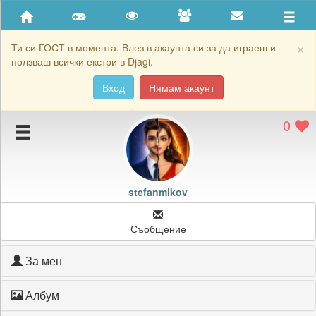
Приятели
Хронология на игри
×
Ти си ГОСТ в момента. Влез в акаунта си за да играеш и
ползваш всички екстри в Djagi.
Активност
Вход
Нямам акаунт
Постижения
0
Подаръците на stefanmikov
Картичките на stefanmikov
Блокирай stefanmikov
stefanmikov
Съобщение
За мен
Албум