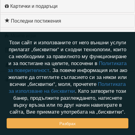
Картички и подаръци
Последни постижения
Моите игри
Този сайт и използваните от него външни услуги
прилагат „бисквитки“ и сходни технологии, които
Хронология на игри
са необходими за правилното му функциониране
и за постигане на целите, посочени в
Политиката
Активност
за поверителност
. За повече информация или ако
желаете да оттеглите съгласието си за някои или
Кой видя профила на sportistaaaa
всички „бисквитки“, моля, прочетете
Политиката
за използване на бисквитки
. Като затворите този
банер, продължите разглеждането, натиснете
върху връзка или по друг начин навигирате в
сайта, Вие приемате употребата на „бисквитки“.
Разбрах