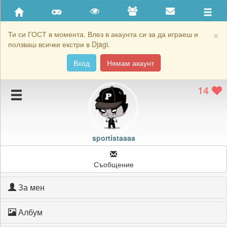
Приятели
Хронология на игри
×
Ти си ГОСТ в момента. Влез в акаунта си за да играеш и
ползваш всички екстри в Djagi.
Активност
Вход
Нямам акаунт
Постижения
14
Подаръците на sportistaaaa
Картичките на sportistaaaa
Блокирай sportistaaaa
sportistaaaa
Съобщение
За мен
Албум