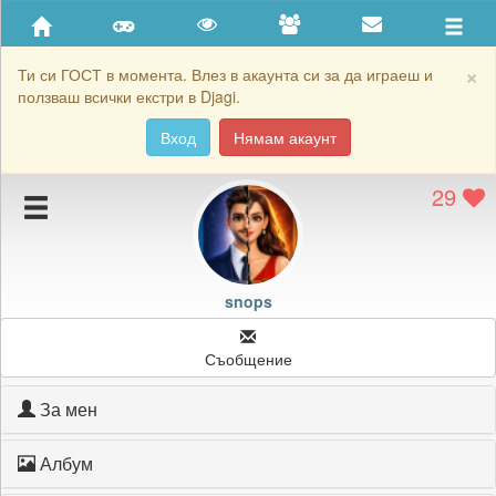
Приятели
Хронология на игри
×
Ти си ГОСТ в момента. Влез в акаунта си за да играеш и
ползваш всички екстри в Djagi.
Активност
Вход
Нямам акаунт
Постижения
29
Подаръците на snops
Картичките на snops
Блокирай snops
snops
Съобщение
За мен
Албум