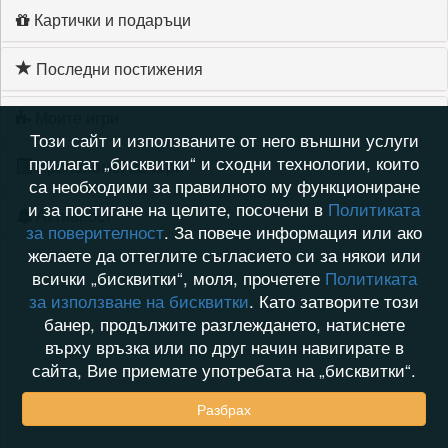
Картички и подаръци
Последни постижения
Моите игри
Този сайт и използваните от него външни услуги
прилагат „бисквитки“ и сходни технологии, които
Хронология на игри
са необходими за правилното му функциониране
и за постигане на целите, посочени в
Политиката
Активност
за поверителност
. За повече информация или ако
желаете да оттеглите съгласието си за някои или
всички „бисквитки“, моля, прочетете
Политиката
за използване на бисквитки
. Като затворите този
банер, продължите разглеждането, натиснете
върху връзка или по друг начин навигирате в
сайта, Вие приемате употребата на „бисквитки“.
Разбрах