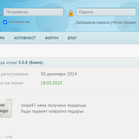
Запомни ме
Забравена парола
|
Регистрация
РИ
АКТИВНОСТ
ФОРУМ
БЛОГ
 да играе
3.5.8 (блато)
 регистриране:
30 декември 2024
о на линия:
18.03.2025
ма
sneja47 няма получени подаръци
ръци
Бъди първият изпратил подарък