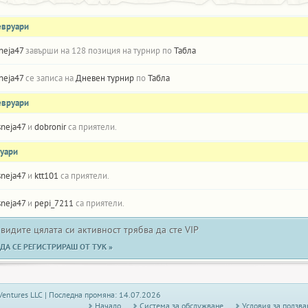
евруари
neja47
завърши на 128 позиция на турнир по
Табла
neja47
се записа на
Дневен турнир
по
Табла
евруари
sneja47
и
dobronir
са приятели.
нуари
sneja47
и
ktt101
са приятели.
sneja47
и
pepi_7211
са приятели.
 видите цялата си активност трябва да сте VIP
ДА СЕ РЕГИСТРИРАШ ОТ ТУК »
Ventures LLC | Последна промяна: 14.07.2026
Начало
Системa за обслужване
Условия за ползва