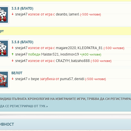
3.5.8 (БЛАТО)
sneja47
излезе от игра с
deanbs
,
lamerl
(-500 чипове)
рт
3.5.8 (БЛАТО)
sneja47
излезе от игра с
magare2020
,
KLEOPATRA_81
(-500 чипове)
sneja47
победи
Maister321
,
ivodimov19
+(400 чипове)
sneja47
излезе от игра с
CRAZYM
,
batzaho888
(-500 чипове)
БЕЛОТ
sneja47
и
bepe
загубиха от
puma57
,
denidi
(-500 чипове)
 ВИДИШ ПЪЛНАТА ХРОНОЛОГИЯ НА ИЗИГРАНИТЕ ИГРИ, ТРЯБВА ДА СИ РЕГИСТРИРАН
ДА СЕ РЕГИСТРИРАШ ОТ ТУК »
ИВНОСТ