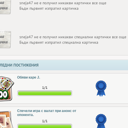
ма
sneja47 не е получил никакви картички все още
ички
Бъди първият изпратил картичка
ма
sneja47 не е получил никакви специални картички все още
ички
Бъди първият изпратил специална картичка
ЛЕДНИ ПОСТИЖЕНИЯ
Обяви каре J.
1/1
Спечели игра с валат при анонс от
опонента.
1/1