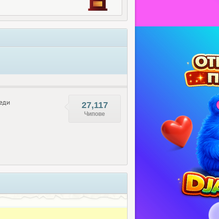
еди
27,117
Чипове