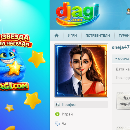
ИГРИ
ПОТРЕБИТЕЛИ
ТУРНИ
НАЧАЛО
djagi.com
sneja47
• обича
Дата на
Последн
Ня
пода
Профил
Играй
Чат