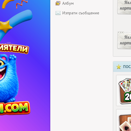
Ня
Албум
карт
Изпрати съобщение
Ня
карт
ПОС