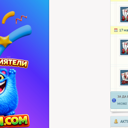
17 ма
ЗА ДА
МОЖЕ 
АКТ