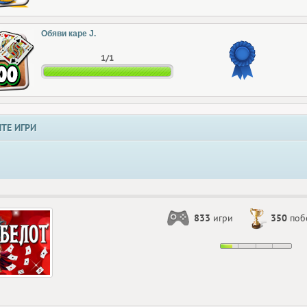
Обяви каре J.
1/1
ТЕ ИГРИ
833
игри
350
поб