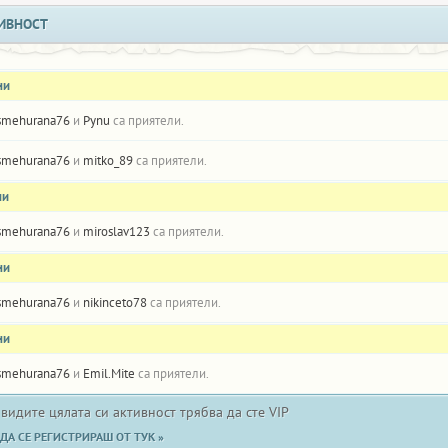
ИВНОСТ
ни
smehurana76
и
Pynu
са приятели.
smehurana76
и
mitko_89
са приятели.
ни
smehurana76
и
miroslav123
са приятели.
ни
smehurana76
и
nikinceto78
са приятели.
ни
smehurana76
и
Emil.Mite
са приятели.
 видите цялата си активност трябва да сте VIP
ДА СЕ РЕГИСТРИРАШ ОТ ТУК »