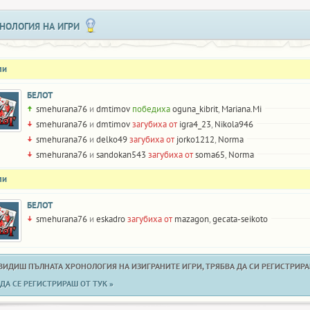
НОЛОГИЯ НА ИГРИ
ли
БЕЛОТ
smehurana76
и
dmtimov
победиха
oguna_kibrit
,
Mariana.Mi
smehurana76
и
dmtimov
загубиха от
igra4_23
,
Nikola946
smehurana76
и
delko49
загубиха от
jorko1212
,
Norma
smehurana76
и
sandokan543
загубиха от
soma65
,
Norma
ли
БЕЛОТ
smehurana76
и
eskadro
загубиха от
mazagon
,
gecata-seikoto
 ВИДИШ ПЪЛНАТА ХРОНОЛОГИЯ НА ИЗИГРАНИТЕ ИГРИ, ТРЯБВА ДА СИ РЕГИСТРИРАН
ДА СЕ РЕГИСТРИРАШ ОТ ТУК »