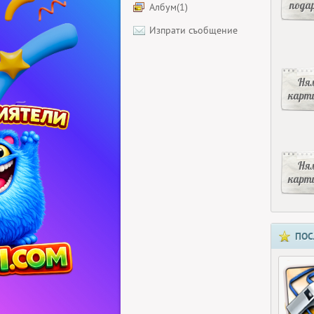
пода
Албум(1)
Изпрати съобщение
Ня
карт
Ня
карт
ПОС