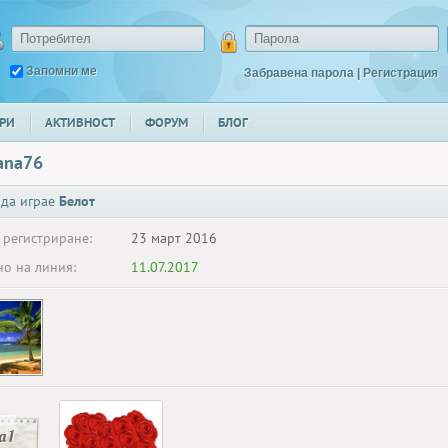
Запомни ме
Забравена парола
|
Регистрация
РИ
АКТИВНОСТ
ФОРУМ
БЛОГ
ana76
 да играе
Белот
 регистриране:
23 март 2016
о на линия:
11.07.2017
 1