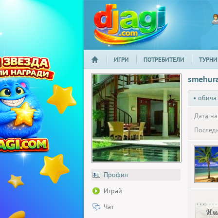
ИГРИ
ПОТРЕБИТЕЛИ
ТУРНИ
НАЧАЛО
djagi.com
smehur
• обича
Дата на
Последн
Профил
Играй
Чат
Има