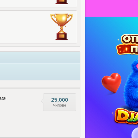
еди
25,000
Чипове