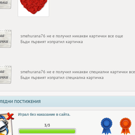
ръка
ма
smehurana76 не е получил никакви картички все още
ички
Бъди първият изпратил картичка
ма
smehurana76 не е получил никакви специални картички вс
ички
Бъди първият изпратил специална картичка
ЛЕДНИ ПОСТИЖЕНИЯ
Играл без наказание в сайта.
3/3