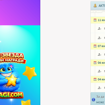
АКТ
11 ю
07 ю
06 ю
04 ю
За да
МОЖЕ 