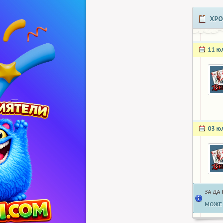
ХРО
11 ю
03 ю
ЗА ДА
МОЖЕ 