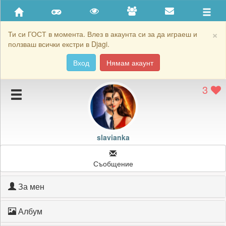
Приятели
Хронология на игри
×
Ти си ГОСТ в момента. Влез в акаунта си за да играеш и
ползваш всички екстри в Djagi.
Активност
Вход
Нямам акаунт
Постижения
3
Подаръците на slavianka
Картичките на slavianka
Блокирай slavianka
slavianka
Съобщение
За мен
Албум