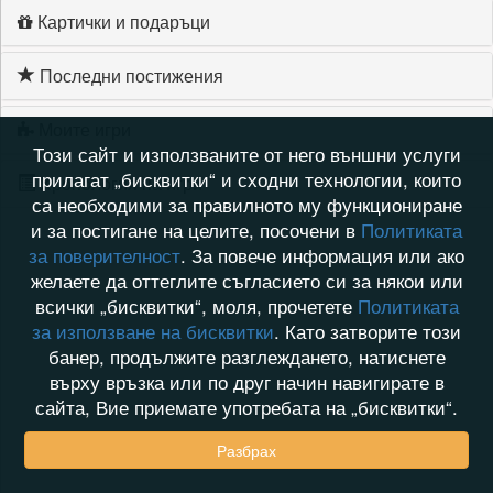
Картички и подаръци
Последни постижения
Моите игри
Този сайт и използваните от него външни услуги
прилагат „бисквитки“ и сходни технологии, които
Хронология на игри
са необходими за правилното му функциониране
и за постигане на целите, посочени в
Политиката
за поверителност
. За повече информация или ако
желаете да оттеглите съгласието си за някои или
всички „бисквитки“, моля, прочетете
Политиката
за използване на бисквитки
. Като затворите този
банер, продължите разглеждането, натиснете
върху връзка или по друг начин навигирате в
сайта, Вие приемате употребата на „бисквитки“.
Разбрах