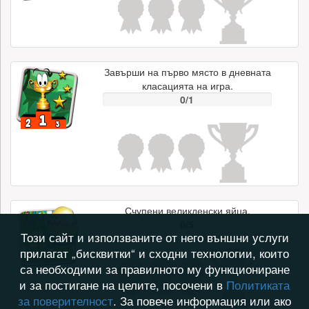
Завърши на първо място в дневната
класацията на игра.
0/1
Счупени великденски яйца.
0/5
Този сайт и използваните от него външни услуги
прилагат „бисквитки“ и сходни технологии, които
са необходими за правилното му функциониране
и за постигане на целите, посочени в
Политиката
за поверителност
. За повече информация или ако