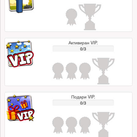
Активиран VIP.
0/3
Подари VIP.
0/3