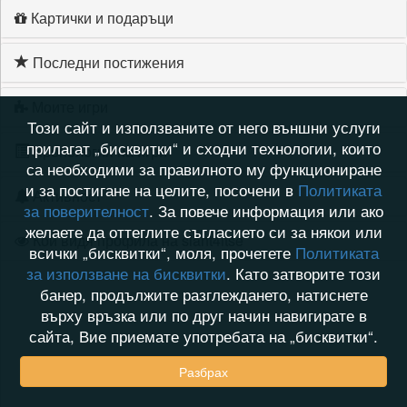
Картички и подаръци
Последни постижения
Моите игри
Този сайт и използваните от него външни услуги
прилагат „бисквитки“ и сходни технологии, които
Хронология на игри
са необходими за правилното му функциониране
и за постигане на целите, посочени в
Политиката
Активност
за поверителност
. За повече информация или ако
желаете да оттеглите съгласието си за някои или
Кой видя профила на slant4itse
всички „бисквитки“, моля, прочетете
Политиката
за използване на бисквитки
. Като затворите този
банер, продължите разглеждането, натиснете
върху връзка или по друг начин навигирате в
сайта, Вие приемате употребата на „бисквитки“.
Разбрах