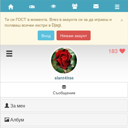
Приятели
Хронология на игри
×
Ти си ГОСТ в момента. Влез в акаунта си за да играеш и
ползваш всички екстри в Djagi.
Активност
Вход
Нямам акаунт
Постижения
183
Подаръците на slant4itse
Картичките на slant4itse
Блокирай slant4itse
slant4itse
Съобщение
За мен
Албум