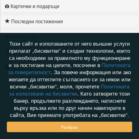
Картички и подаръци
Последни постижения
Моите игри
Този сайт и използваните от него външни услуги
прилагат „бисквитки“ и сходни технологии, които
Хронология на игри
са необходими за правилното му функциониране
и за постигане на целите, посочени в
Политиката
Активност
за поверителност
. За повече информация или ако
желаете да оттеглите съгласието си за някои или
всички „бисквитки“, моля, прочетете
Политиката
за използване на бисквитки
. Като затворите този
банер, продължите разглеждането, натиснете
върху връзка или по друг начин навигирате в
сайта, Вие приемате употребата на „бисквитки“.
Разбрах