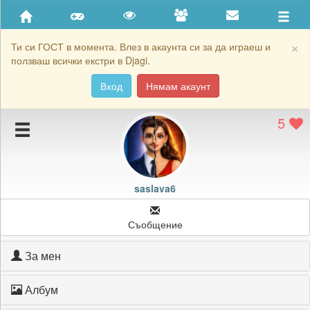
Приятели
Хронология на игри
×
Ти си ГОСТ в момента. Влез в акаунта си за да играеш и
ползваш всички екстри в Djagi.
Активност
Вход
Нямам акаунт
Постижения
5
Подаръците на saslava6
Картичките на saslava6
Блокирай saslava6
saslava6
Съобщение
За мен
Албум