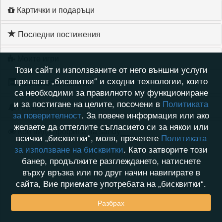
Картички и подаръци
Последни постижения
Моите игри
Този сайт и използваните от него външни услуги
прилагат „бисквитки“ и сходни технологии, които
Хронология на игри
са необходими за правилното му функциониране
и за постигане на целите, посочени в
Политиката
Активност
за поверителност
. За повече информация или ако
желаете да оттеглите съгласието си за някои или
Кой видя профила на sandy__
всички „бисквитки“, моля, прочетете
Политиката
за използване на бисквитки
. Като затворите този
банер, продължите разглеждането, натиснете
върху връзка или по друг начин навигирате в
сайта, Вие приемате употребата на „бисквитки“.
Разбрах