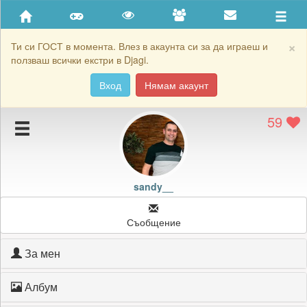
Приятели
Хронология на игри
×
Ти си ГОСТ в момента. Влез в акаунта си за да играеш и
ползваш всички екстри в Djagi.
Активност
Вход
Нямам акаунт
Постижения
59
Подаръците на sandy__
Картичките на sandy__
Блокирай sandy__
sandy__
Съобщение
За мен
Албум