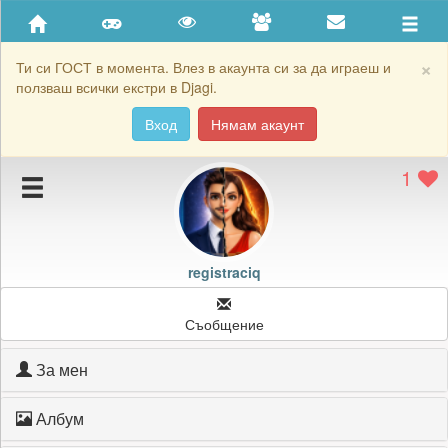
Приятели
Хронология на игри
×
Ти си ГОСТ в момента. Влез в акаунта си за да играеш и
ползваш всички екстри в Djagi.
Активност
Вход
Нямам акаунт
Постижения
1
Подаръците на registraciq
Картичките на registraciq
Блокирай registraciq
registraciq
Съобщение
За мен
Албум