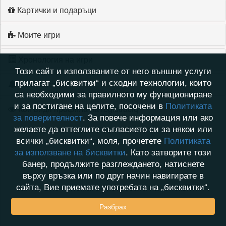
Картички и подаръци
Моите игри
Хронология на игри
Този сайт и използваните от него външни услуги
прилагат „бисквитки“ и сходни технологии, които
Активност
са необходими за правилното му функциониране
и за постигане на целите, посочени в
Политиката
Кой видя профила на registraciq
за поверителност
. За повече информация или ако
желаете да оттеглите съгласието си за някои или
всички „бисквитки“, моля, прочетете
Политиката
за използване на бисквитки
. Като затворите този
банер, продължите разглеждането, натиснете
върху връзка или по друг начин навигирате в
сайта, Вие приемате употребата на „бисквитки“.
Разбрах