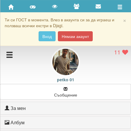
Приятели
Хронология на игри
×
Ти си ГОСТ в момента. Влез в акаунта си за да играеш и
ползваш всички екстри в Djagi.
Активност
Вход
Нямам акаунт
Постижения
11
Подаръците на petko 01
Картичките на petko 01
Блокирай petko 01
petko 01
Съобщение
За мен
Албум