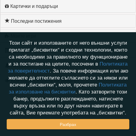
Картички и подаръци
Последни постижения
Моите игри
Този сайт и използваните от него външни услуги
прилагат „бисквитки“ и сходни технологии, които
Хронология на игри
са необходими за правилното му функциониране
и за постигане на целите, посочени в
Политиката
Активност
за поверителност
. За повече информация или ако
желаете да оттеглите съгласието си за някои или
Кой видя профила на petko 01
всички „бисквитки“, моля, прочетете
Политиката
за използване на бисквитки
. Като затворите този
банер, продължите разглеждането, натиснете
върху връзка или по друг начин навигирате в
сайта, Вие приемате употребата на „бисквитки“.
Разбрах