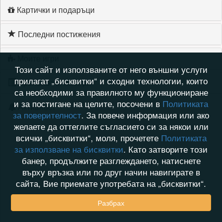
Картички и подаръци
Последни постижения
Моите игри
Този сайт и използваните от него външни услуги
прилагат „бисквитки“ и сходни технологии, които
Хронология на игри
са необходими за правилното му функциониране
и за постигане на целите, посочени в
Политиката
Активност
за поверителност
. За повече информация или ако
желаете да оттеглите съгласието си за някои или
всички „бисквитки“, моля, прочетете
Политиката
за използване на бисквитки
. Като затворите този
банер, продължите разглеждането, натиснете
върху връзка или по друг начин навигирате в
сайта, Вие приемате употребата на „бисквитки“.
Разбрах