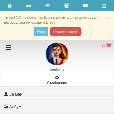
Приятели
Хронология на игри
×
Ти си ГОСТ в момента. Влез в акаунта си за да играеш и
ползваш всички екстри в Djagi.
Активност
Вход
Нямам акаунт
Постижения
5
Подаръците на penkinia
Картичките на penkinia
Блокирай penkinia
penkinia
Съобщение
За мен
Албум