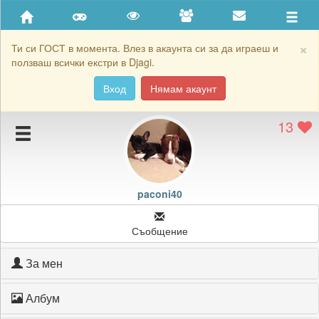
Приятели
Хронология на игри
×
Ти си ГОСТ в момента. Влез в акаунта си за да играеш и
ползваш всички екстри в Djagi.
Активност
Вход
Нямам акаунт
Постижения
13
Подаръците на paconi40
Картичките на paconi40
Блокирай paconi40
paconi40
Съобщение
За мен
Албум