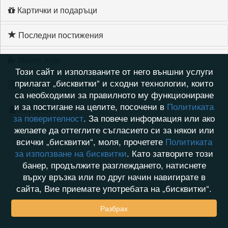
Картички и подаръци
Последни постижения
Моите игри
Този сайт и използваните от него външни услуги
прилагат „бисквитки“ и сходни технологии, които
Хронология на игри
са необходими за правилното му функциониране
и за постигане на целите, посочени в
Политиката
Активност
за поверителност
. За повече информация или ако
желаете да оттеглите съгласието си за някои или
всички „бисквитки“, моля, прочетете
Политиката
за използване на бисквитки
. Като затворите този
банер, продължите разглеждането, натиснете
върху връзка или по друг начин навигирате в
сайта, Вие приемате употребата на „бисквитки“.
Разбрах