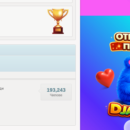
ди
193,243
Чипове