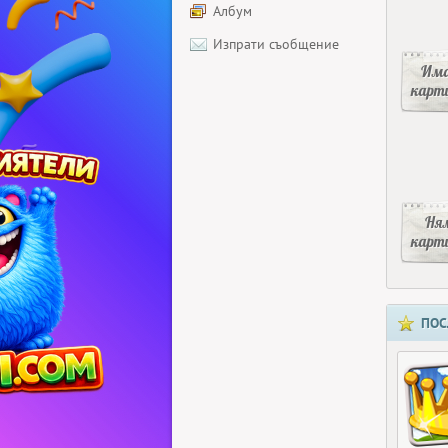
Албум
Изпрати съобщение
Има
карт
Ня
карт
ПОС