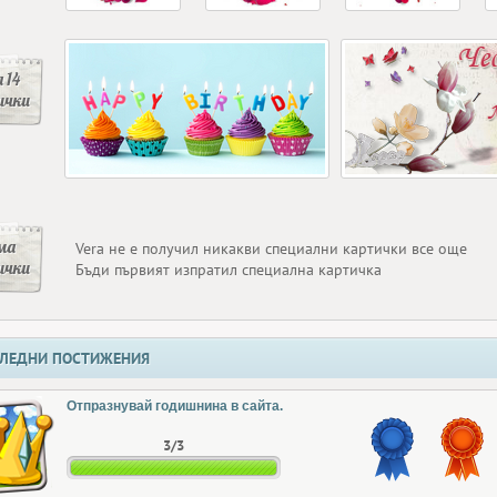
 14
ички
ма
Vera не е получил никакви специални картички все още
ички
Бъди първият изпратил специална картичка
ЛЕДНИ ПОСТИЖЕНИЯ
Отпразнувай годишнина в сайта.
3/3