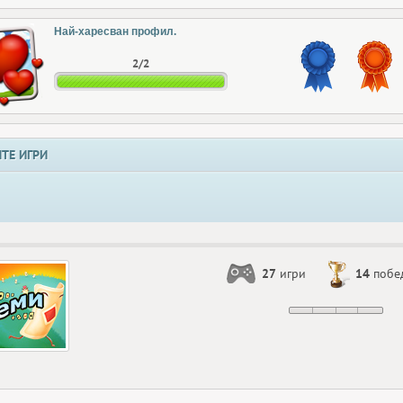
Най-харесван профил.
2/2
ТЕ ИГРИ
27
игри
14
побе