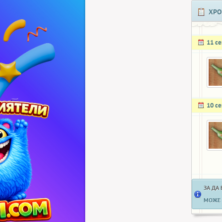
ХРО
11 с
10 с
ЗА ДА
МОЖЕ 