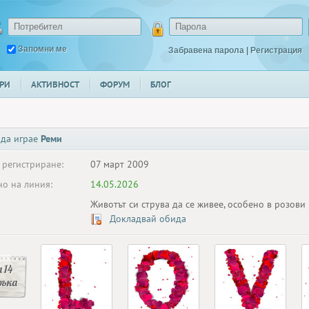
Запомни ме
Забравена парола
|
Регистрация
РИ
АКТИВНОСТ
ФОРУМ
БЛОГ
 да играе
Реми
 регистриране:
07 март 2009
о на линия:
14.05.2026
Животът си струва да се живее, особено в розови 
Докладвай обида
 14
ръка