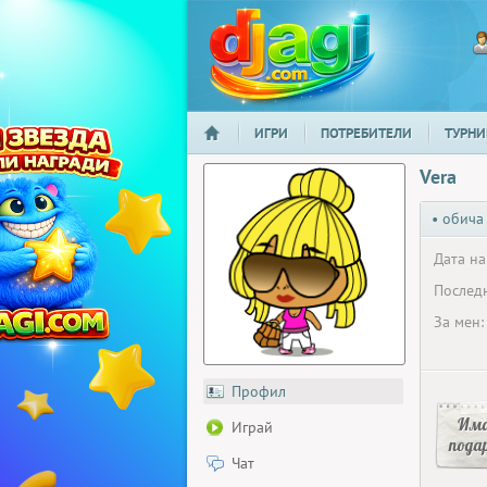
ИГРИ
ПОТРЕБИТЕЛИ
ТУРНИ
НАЧАЛО
djagi.com
Vera
• обича
Дата на
Последн
За мен:
Профил
Има
Играй
пода
Чат