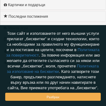
Картички и подаръци
Последни постижения
Моите игри
Този сайт и използваните от него външни услуги
прилагат „бисквитки“ и сходни технологии, които
Хронология на игри
са необходими за правилното му функциониране
и за постигане на целите, посочени в
Политиката
Активност
за поверителност
. За повече информация или ако
желаете да оттеглите съгласието си за някои или
Кой видя профила на ochila
всички „бисквитки“, моля, прочетете
Политиката
за използване на бисквитки
. Като затворите този
банер, продължите разглеждането, натиснете
върху връзка или по друг начин навигирате в
сайта, Вие приемате употребата на „бисквитки“.
Разбрах