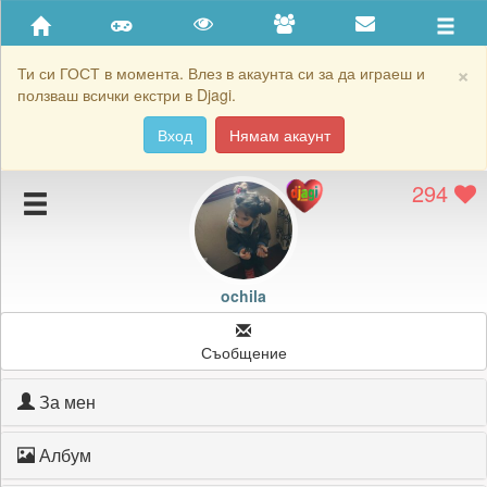
Приятели
Хронология на игри
×
Ти си ГОСТ в момента. Влез в акаунта си за да играеш и
ползваш всички екстри в Djagi.
Активност
Вход
Нямам акаунт
Постижения
294
Подаръците на ochila
Картичките на ochila
Блокирай ochila
ochila
Съобщение
За мен
Албум