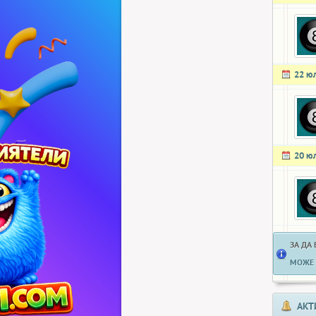
22 ю
20 ю
ЗА ДА
МОЖЕ 
АКТ