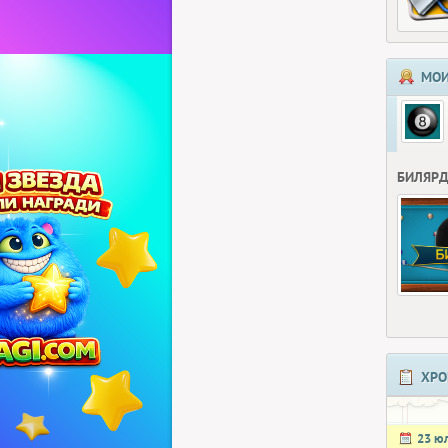
МОИ
БИЛЯР
ХРО
23 ю