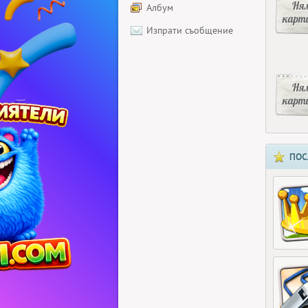
Ня
Албум
карт
Изпрати съобщение
Ня
карт
ПОС