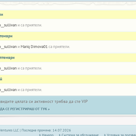
ли
o__sullivan
и
са приятели.
ктомври
o__sullivan
и
Mariq Dimova01
са приятели.
ептември
o__sullivan
и
са приятели.
ай
o__sullivan
и
са приятели.
 видите цялата си активност трябва да сте VIP
ДА СЕ РЕГИСТРИРАШ ОТ ТУК »
Ventures LLC | Последна промяна: 14.07.2026
Начало
Системa за обслужване
Условия за ползва