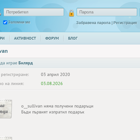
Запомни ме
Забравена парола
|
Регистрация
РИ
АКТИВНОСТ
ФОРУМ
БЛОГ
ivan
 да играе
Билярд
 регистриране:
03 април 2020
о на линия:
03.08.2026
ма
o__sullivan няма получени подаръци
ръци
Бъди първият изпратил подарък