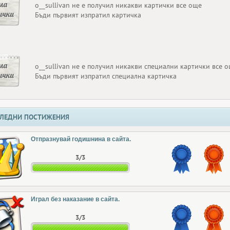
ма
o__sullivan не е получил никакви картички все още
ички
Бъди първият изпратил картичка
ма
o__sullivan не е получил никакви специални картички все 
ички
Бъди първият изпратил специална картичка
ЛЕДНИ ПОСТИЖЕНИЯ
Отпразнувай годишнина в сайта.
3/3
Играл без наказание в сайта.
3/3