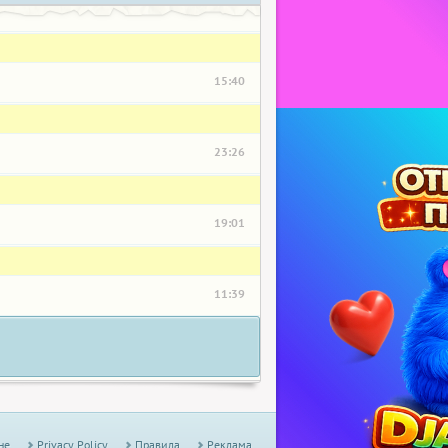
15:40
23:26
19:01
11:39
не
Privacy Policy
Правила
Реклама