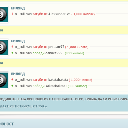
БИЛЯРД
o__sullivan
загуби от
Aleksandar_vd
(-1,000 чипове)
ли
БИЛЯРД
o__sullivan
загуби от
pettaarr93
(-1,000 чипове)
o__sullivan
победи
danaka555
+(800 чипове)
ли
БИЛЯРД
o__sullivan
загуби от
kakatabakata
(-1,000 чипове)
o__sullivan
победи
kakatabakata
+(800 чипове)
 ВИДИШ ПЪЛНАТА ХРОНОЛОГИЯ НА ИЗИГРАНИТЕ ИГРИ, ТРЯБВА ДА СИ РЕГИСТРИРАН
ДА СЕ РЕГИСТРИРАШ ОТ ТУК »
ИВНОСТ