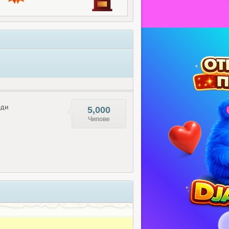
еди
5,000
Чипове