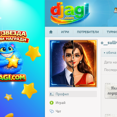
ИГРИ
ПОТРЕБИТЕЛИ
ТУРНИ
НАЧАЛО
djagi.com
o__sull
• обича
Дата на
Последн
Ня
пода
Профил
Играй
Чат