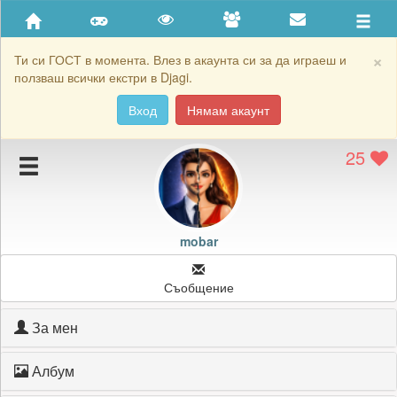
Приятели
Хронология на игри
×
Ти си ГОСТ в момента. Влез в акаунта си за да играеш и
ползваш всички екстри в Djagi.
Активност
Вход
Нямам акаунт
Постижения
25
Подаръците на mobar
Картичките на mobar
Блокирай mobar
mobar
Съобщение
За мен
Албум