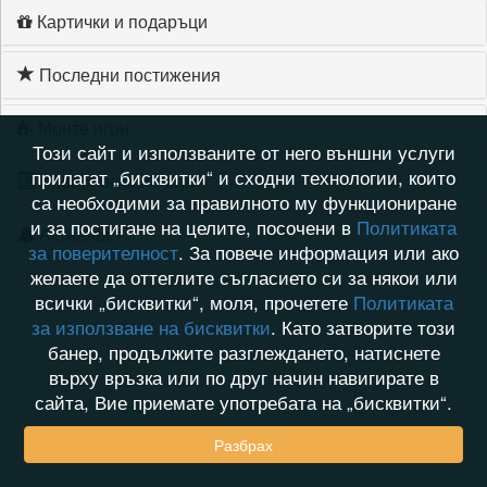
Картички и подаръци
Последни постижения
Моите игри
Този сайт и използваните от него външни услуги
прилагат „бисквитки“ и сходни технологии, които
Хронология на игри
са необходими за правилното му функциониране
и за постигане на целите, посочени в
Политиката
Активност
за поверителност
. За повече информация или ако
желаете да оттеглите съгласието си за някои или
всички „бисквитки“, моля, прочетете
Политиката
за използване на бисквитки
. Като затворите този
банер, продължите разглеждането, натиснете
върху връзка или по друг начин навигирате в
сайта, Вие приемате употребата на „бисквитки“.
Разбрах