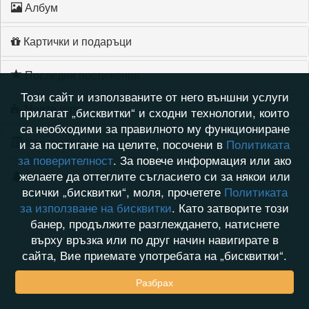
Албум
Картички и подаръци
Последни постижения
Този сайт и използваните от него външни услуги
Моите игри
прилагат „бисквитки“ и сходни технологии, които
са необходими за правилното му функциониране
Хронология на игри
и за постигане на целите, посочени в
Политиката
за поверителност
. За повече информация или ако
желаете да оттеглите съгласието си за някои или
Активност
всички „бисквитки“, моля, прочетете
Политиката
за използване на бисквитки
. Като затворите този
банер, продължите разглеждането, натиснете
върху връзка или по друг начин навигирате в
сайта, Вие приемате употребата на „бисквитки“.
Разбрах