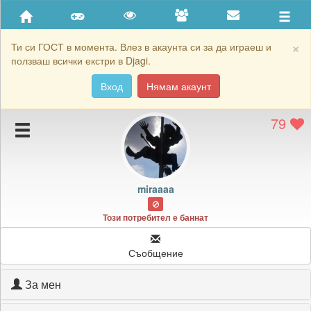
Приятели
Хронология на игри
×
Ти си ГОСТ в момента. Влез в акаунта си за да играеш и
ползваш всички екстри в Djagi.
Активност
Вход
Нямам акаунт
Постижения
79
Подаръците на miraaaa
Картичките на miraaaa
Блокирай miraaaa
miraaaa
Този потребител е баннат
Съобщение
За мен