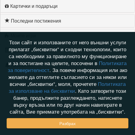
Картички и подаръци
Последни постижения
Моите игри
Този сайт и използваните от него външни услуги
прилагат „бисквитки“ и сходни технологии, които
Хронология на игри
са необходими за правилното му функциониране
и за постигане на целите, посочени в
Политиката
Активност
за поверителност
. За повече информация или ако
желаете да оттеглите съгласието си за някои или
всички „бисквитки“, моля, прочетете
Политиката
за използване на бисквитки
. Като затворите този
банер, продължите разглеждането, натиснете
върху връзка или по друг начин навигирате в
сайта, Вие приемате употребата на „бисквитки“.
Разбрах