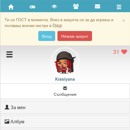
Приятели
Хронология на игри
×
Ти си ГОСТ в момента. Влез в акаунта си за да играеш и
ползваш всички екстри в Djagi.
Активност
Вход
Нямам акаунт
Постижения
31
Подаръците на Krasiyana
Картичките на Krasiyana
Блокирай Krasiyana
Krasiyana
Съобщение
За мен
Албум