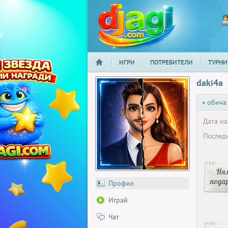
ИГРИ
ПОТРЕБИТЕЛИ
ТУРНИ
НАЧАЛО
djagi.com
daki4a
• обича
Дата на
Последн
Ня
пода
Профил
Играй
Чат