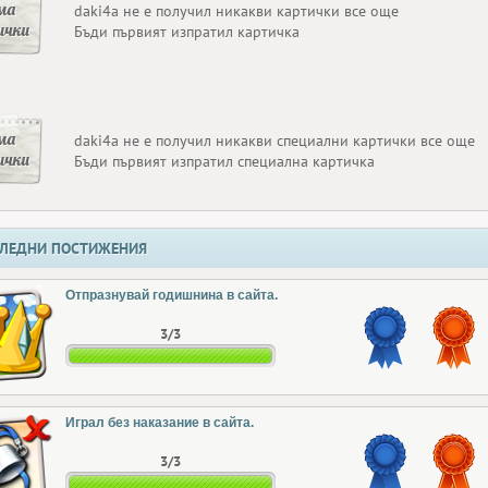
ма
daki4a не е получил никакви картички все още
ички
Бъди първият изпратил картичка
ма
daki4a не е получил никакви специални картички все още
ички
Бъди първият изпратил специална картичка
ЛЕДНИ ПОСТИЖЕНИЯ
Отпразнувай годишнина в сайта.
3/3
Играл без наказание в сайта.
3/3