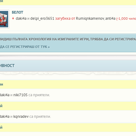
ли
БЕЛОТ
daki4a
и
delpi_ero3651
загубиха от
Rumiqnkamenov
,
anti4a
(-1,000 чипо
 ВИДИШ ПЪЛНАТА ХРОНОЛОГИЯ НА ИЗИГРАНИТЕ ИГРИ, ТРЯБВА ДА СИ РЕГИСТРИРАН
ДА СЕ РЕГИСТРИРАШ ОТ ТУК »
ИВНОСТ
ни
daki4a
и
niki7105
са приятели.
ай
daki4a
и
kqnradev
са приятели.
ай