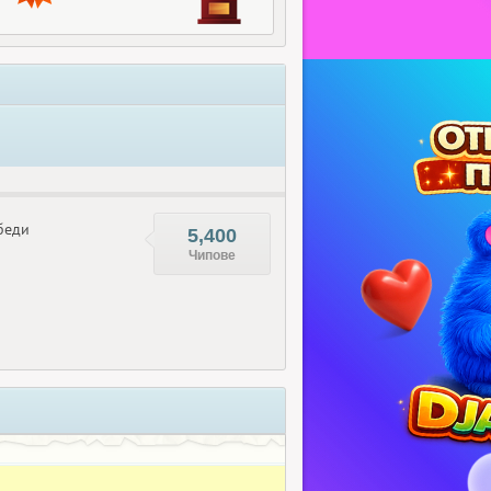
беди
5,400
Чипове