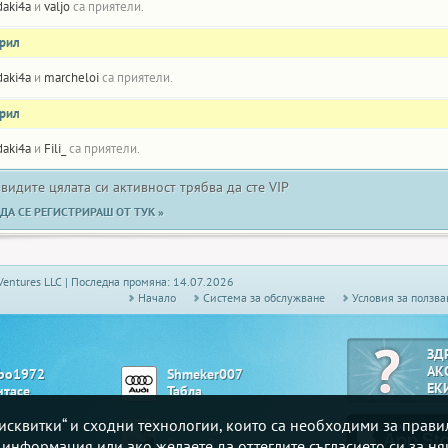
daki4a
и
valjo
са приятели.
прил
daki4a
и
marcheloi
са приятели.
прил
daki4a
и
Fili_
са приятели.
 видите цялата си активност трябва да сте VIP
ДА СЕ РЕГИСТРИРАШ ОТ ТУК »
Ventures LLC | Последна промяна: 14.07.2026
Начало
Системa за обслужване
Условия за ползва
ЗД
АК
bo1972
Shmeker007
ЕК
нтасе
Табла
„бисквитки“ и сходни технологии, които са необходими за прав
ttaarr93
getman_59
лярд
Bingo 90
е информация или ако желаете да оттеглите съгласието си за ня