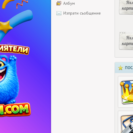
Ня
Албум
карт
Изпрати съобщение
Ня
карт
ПОС