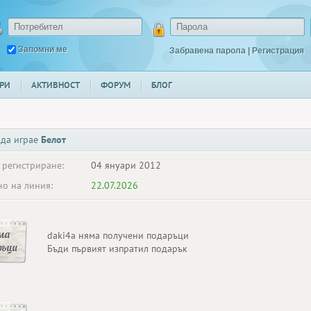
Запомни ме
Забравена парола
|
Регистрация
РИ
АКТИВНОСТ
ФОРУМ
БЛОГ
 да играе
Белот
 регистриране:
04 януари 2012
о на линия:
22.07.2026
ма
daki4a няма получени подаръци
ръци
Бъди първият изпратил подарък