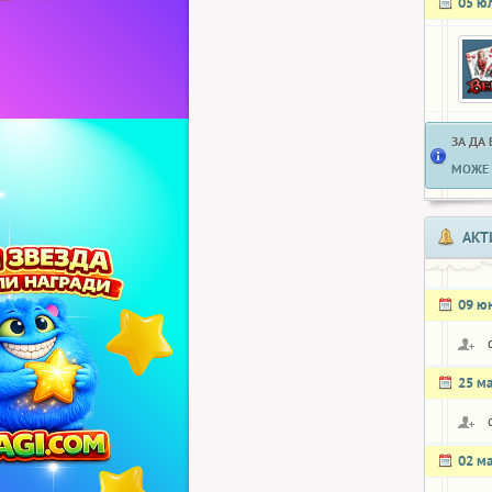
05 ю
ЗА ДА
МОЖЕ 
АКТ
09 ю
25 м
02 м