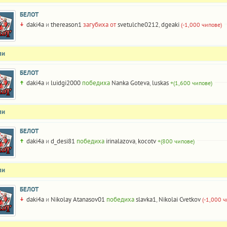
БЕЛОТ
daki4a
и
thereason1
загубиха от
svetulche0212
,
dgeaki
(-1,000 чипове)
ли
БЕЛОТ
daki4a
и
luidgi2000
победиха
Nanka Goteva
,
luskas
+(1,600 чипове)
ли
БЕЛОТ
daki4a
и
d_desi81
победиха
irinalazova
,
kocotv
+(800 чипове)
ли
БЕЛОТ
daki4a
и
Nikolay Atanasov01
победиха
slavka1
,
Nikolai Cvetkov
(-1,000 ч