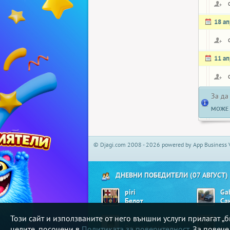
18 а
11 а
За да
МОЖЕ 
© Djagi.com 2008 - 2026 powered by App Business 
ДНЕВНИ ПОБЕДИТЕЛИ (07 АВГУСТ)
piri
Ga
Белот
Са
Този сайт и използваните от него външни услуги прилагат 
bobi83
pe
Генерал (зарове)
Би
целите, посочени в
Политиката за поверителност
. За повеч