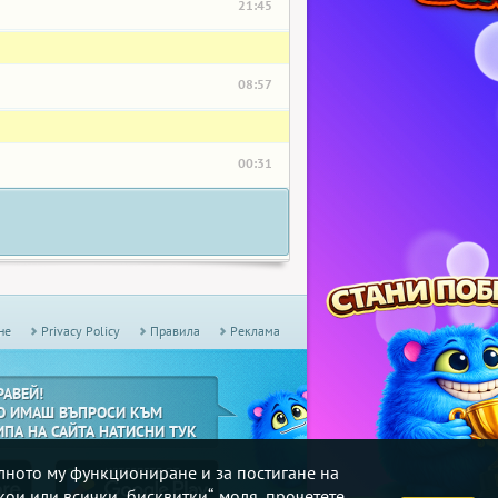
21:45
08:57
00:31
не
Privacy Policy
Правила
Реклама
РАВЕЙ!
О ИМАШ ВЪПРОСИ КЪМ
ИПА НА САЙТА НАТИСНИ ТУК
илното му функциониране и за постигане на
кои или всички „бисквитки“, моля, прочетете