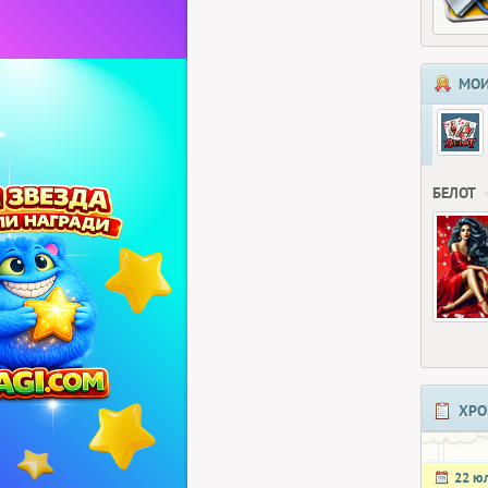
МОИ
БЕЛОТ
ХРО
22 ю