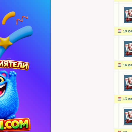
19 ю
16 ю
13 ю