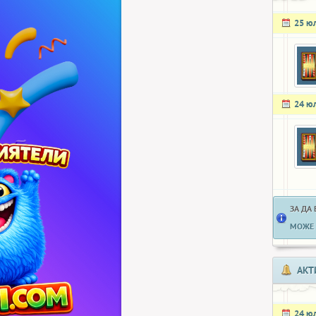
25 ю
24 ю
ЗА ДА
МОЖЕ 
АКТ
24 ю