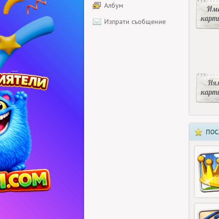
Албум
Има
карт
Изпрати съобщение
Ня
карт
ПОС