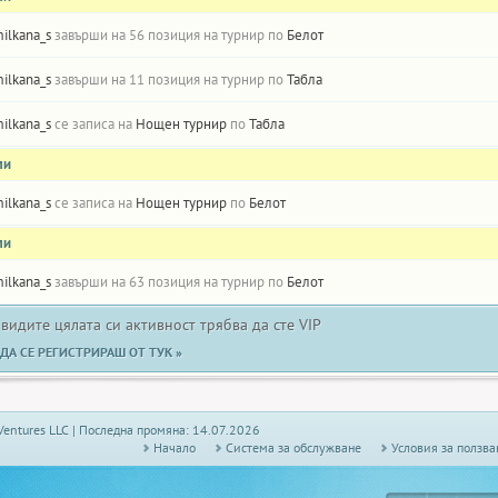
ilkana_s
завърши на 56 позиция на турнир по
Белот
ilkana_s
завърши на 11 позиция на турнир по
Табла
ilkana_s
се записа на
Нощен турнир
по
Табла
ли
ilkana_s
се записа на
Нощен турнир
по
Белот
ли
ilkana_s
завърши на 63 позиция на турнир по
Белот
 видите цялата си активност трябва да сте VIP
ДА СЕ РЕГИСТРИРАШ ОТ ТУК »
Ventures LLC | Последна промяна: 14.07.2026
Начало
Системa за обслужване
Условия за ползва