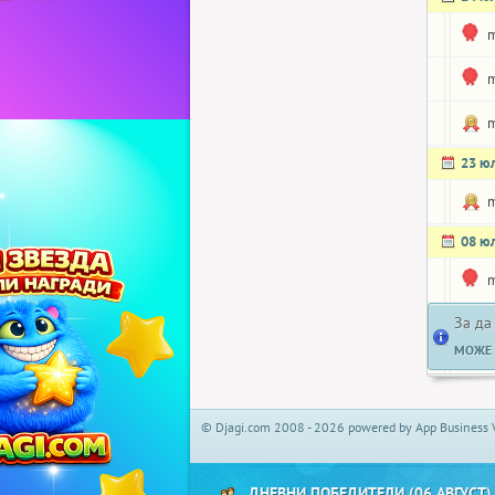
m
m
m
23 ю
m
08 ю
m
За да
МОЖЕ 
© Djagi.com 2008 - 2026 powered by App Business 
ДНЕВНИ ПОБЕДИТЕЛИ (06 АВГУСТ)