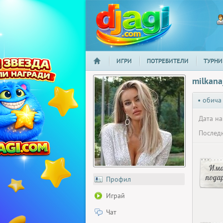
ИГРИ
ПОТРЕБИТЕЛИ
ТУРНИ
НАЧАЛО
djagi.com
milkana
• обича
Дата на
Последн
Има
пода
Профил
Играй
Чат