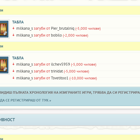
ли
ТАБЛА
milkana_s
загуби от
Pier_brutalniq
(-5,000 чипове)
milkana_s
загуби от
bobilo
(-2,000 чипове)
ли
ТАБЛА
milkana_s
загуби от
ilchev5959
(-5,000 чипове)
milkana_s
загуби от
trinidat
(-5,000 чипове)
milkana_s
загуби от
Tsvetitoo1
(-10,000 чипове)
 ВИДИШ ПЪЛНАТА ХРОНОЛОГИЯ НА ИЗИГРАНИТЕ ИГРИ, ТРЯБВА ДА СИ РЕГИСТРИРАН
ДА СЕ РЕГИСТРИРАШ ОТ ТУК »
ИВНОСТ
ли