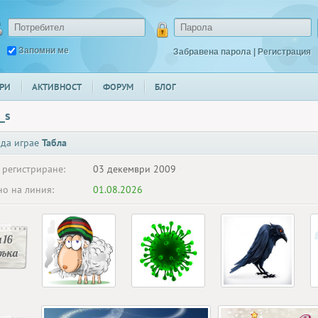
Запомни ме
Забравена парола
|
Регистрация
РИ
АКТИВНОСТ
ФОРУМ
БЛОГ
_s
 да играе
Табла
 регистриране:
03 декември 2009
о на линия:
01.08.2026
 16
ръка