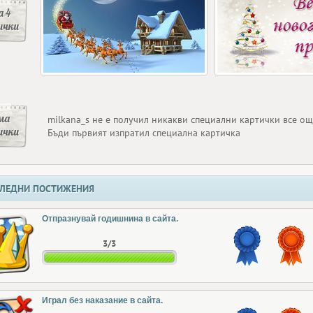
 4
ички
ма
milkana_s не е получил никакви специални картички все о
ички
Бъди първият изпратил специална картичка
ЛЕДНИ ПОСТИЖЕНИЯ
Отпразнувай годишнина в сайта.
3/3
Играл без наказание в сайта.