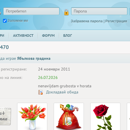
Запомни ме
Забравена парола
|
Регистрация
РИ
АКТИВНОСТ
ФОРУМ
БЛОГ
0470
 да играе
Ябълкова градина
 регистриране:
24 ноември 2011
о на линия:
26.07.2026
nenavijdam grubosta v horata
Докладвай обида
 4
ръка