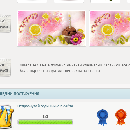
 3
ички
ма
milena0470 не е получил никакви специални картички все 
ички
Бъди първият изпратил специална картичка
ЛЕДНИ ПОСТИЖЕНИЯ
Отпразнувай годишнина в сайта.
3/3