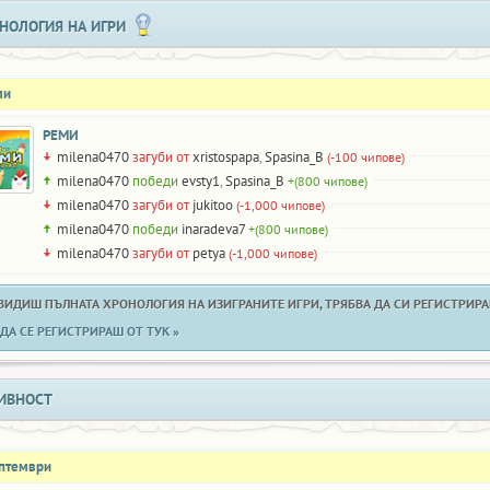
НОЛОГИЯ НА ИГРИ
ли
РЕМИ
milena0470
загуби от
xristospapa
,
Spasina_B
(-100 чипове)
milena0470
победи
evsty1
,
Spasina_B
+(800 чипове)
milena0470
загуби от
jukitoo
(-1,000 чипове)
milena0470
победи
inaradeva7
+(800 чипове)
milena0470
загуби от
petya
(-1,000 чипове)
 ВИДИШ ПЪЛНАТА ХРОНОЛОГИЯ НА ИЗИГРАНИТЕ ИГРИ, ТРЯБВА ДА СИ РЕГИСТРИРАН
ДА СЕ РЕГИСТРИРАШ ОТ ТУК »
ИВНОСТ
ептември