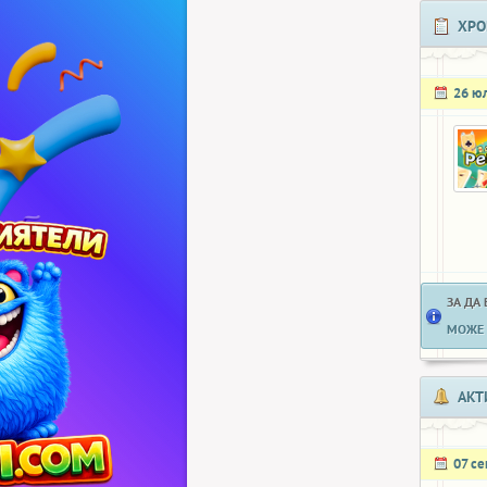
ХРО
26 ю
ЗА ДА
МОЖЕ 
АКТ
07 с