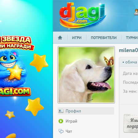
ИГРИ
ПОТРЕБИТЕЛИ
ТУРНИ
НАЧАЛО
djagi.com
milena
• обича
Дата на
Последн
За мен:
Профил
Има
Играй
пода
Чат