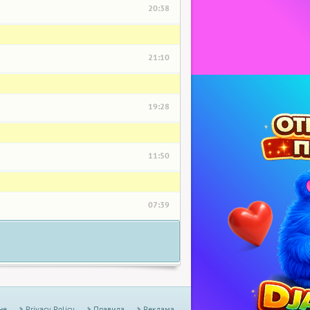
20:38
21:10
19:28
11:50
07:39
не
Privacy Policy
Правила
Реклама