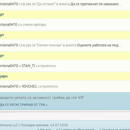
milena0470
гласува за “Да останат” в анкета
Да се премахнат ли наказанията за умишлен провал в играта Белот?
арт
ilena0470
си смени аватара
арт
milena0470
гласува за “Нямам мнение” в анкета
Оценете работата на модератор Диана
арт
milena0470
и
STAN_TI
са приятели.
нуари
milena0470
и
YOVCHE1
са приятели.
 видите цялата си активност трябва да сте VIP
ДА СЕ РЕГИСТРИРАШ ОТ ТУК »
Ventures LLC | Последна промяна: 14.07.2026
Начало
Системa за обслужване
Условия за ползва