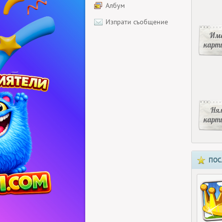
Албум
Изпрати съобщение
Има
карт
Ня
карт
ПОС