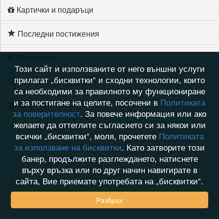
Картички и подаръци
Последни постижения
Моите игри
Този сайт и използваните от него външни услуги
прилагат „бисквитки“ и сходни технологии, които
Хронология на игри
са необходими за правилното му функциониране
и за постигане на целите, посочени в
Политиката
Активност
за поверителност
. За повече информация или ако
желаете да оттеглите съгласието си за някои или
всички „бисквитки“, моля, прочетете
Политиката
за използване на бисквитки
. Като затворите този
банер, продължите разглеждането, натиснете
върху връзка или по друг начин навигирате в
сайта, Вие приемате употребата на „бисквитки“.
Разбрах