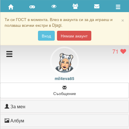
Приятели
Хронология на игри
×
Ти си ГОСТ в момента. Влез в акаунта си за да играеш и
ползваш всички екстри в Djagi.
Активност
Вход
Нямам акаунт
Постижения
71
Подаръците на mil4eva85
Картичките на mil4eva85
Блокирай mil4eva85
mil4eva85
Съобщение
За мен
Албум