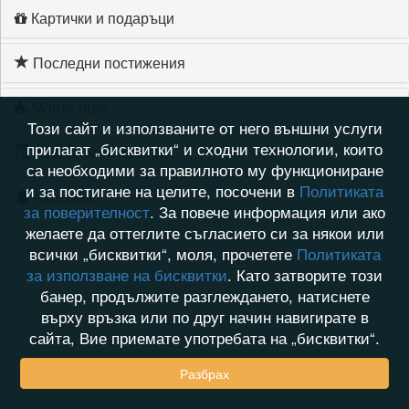
Картички и подаръци
Последни постижения
Моите игри
Този сайт и използваните от него външни услуги
прилагат „бисквитки“ и сходни технологии, които
Хронология на игри
са необходими за правилното му функциониране
и за постигане на целите, посочени в
Политиката
Активност
за поверителност
. За повече информация или ако
желаете да оттеглите съгласието си за някои или
всички „бисквитки“, моля, прочетете
Политиката
за използване на бисквитки
. Като затворите този
банер, продължите разглеждането, натиснете
върху връзка или по друг начин навигирате в
сайта, Вие приемате употребата на „бисквитки“.
Разбрах