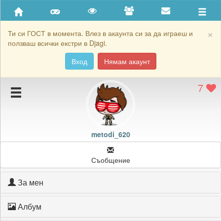
Приятели
Хронология на игри
×
Ти си ГОСТ в момента. Влез в акаунта си за да играеш и
ползваш всички екстри в Djagi.
Активност
Вход
Нямам акаунт
Постижения
7
Подаръците на metodi_620
Картичките на metodi_620
Блокирай metodi_620
metodi_620
Съобщение
За мен
Албум