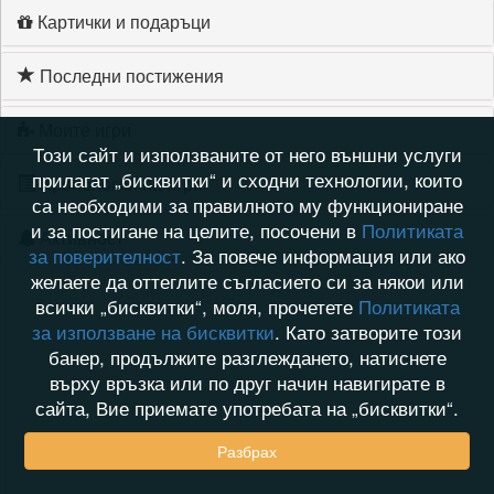
Картички и подаръци
Последни постижения
Моите игри
Този сайт и използваните от него външни услуги
прилагат „бисквитки“ и сходни технологии, които
Хронология на игри
са необходими за правилното му функциониране
и за постигане на целите, посочени в
Политиката
Активност
за поверителност
. За повече информация или ако
желаете да оттеглите съгласието си за някои или
всички „бисквитки“, моля, прочетете
Политиката
за използване на бисквитки
. Като затворите този
банер, продължите разглеждането, натиснете
върху връзка или по друг начин навигирате в
сайта, Вие приемате употребата на „бисквитки“.
Разбрах