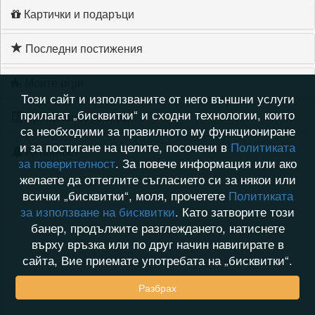
Картички и подаръци
Последни постижения
Моите игри
Този сайт и използваните от него външни услуги
прилагат „бисквитки“ и сходни технологии, които
Хронология на игри
са необходими за правилното му функциониране
и за постигане на целите, посочени в
Политиката
Активност
за поверителност
. За повече информация или ако
желаете да оттеглите съгласието си за някои или
всички „бисквитки“, моля, прочетете
Политиката
за използване на бисквитки
. Като затворите този
банер, продължите разглеждането, натиснете
върху връзка или по друг начин навигирате в
сайта, Вие приемате употребата на „бисквитки“.
Разбрах