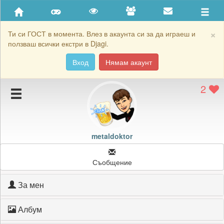
Приятели
Хронология на игри
×
Ти си ГОСТ в момента. Влез в акаунта си за да играеш и
ползваш всички екстри в Djagi.
Активност
Вход
Нямам акаунт
Постижения
2
Подаръците на metaldoktor
Картичките на metaldoktor
Блокирай metaldoktor
metaldoktor
Съобщение
За мен
Албум