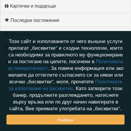
Картички и подаръци
Последни постижения
Моите игри
Този сайт и използваните от него външни услуги
прилагат „бисквитки“ и сходни технологии, които
Хронология на игри
са необходими за правилното му функциониране
и за постигане на целите, посочени в
Политиката
Активност
за поверителност
. За повече информация или ако
желаете да оттеглите съгласието си за някои или
всички „бисквитки“, моля, прочетете
Политиката
за използване на бисквитки
. Като затворите този
банер, продължите разглеждането, натиснете
върху връзка или по друг начин навигирате в
сайта, Вие приемате употребата на „бисквитки“.
Разбрах