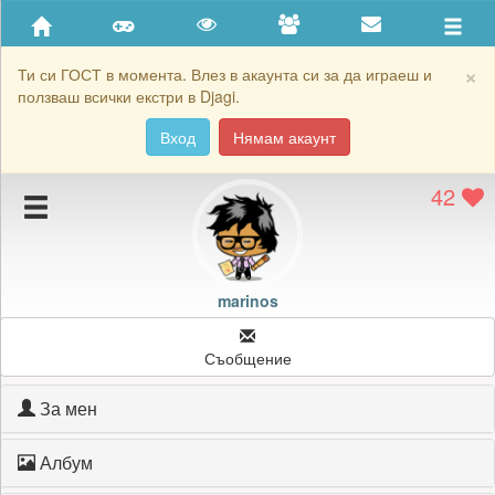
Приятели
Хронология на игри
×
Ти си ГОСТ в момента. Влез в акаунта си за да играеш и
ползваш всички екстри в Djagi.
Активност
Вход
Нямам акаунт
Постижения
42
Подаръците на marinos
Картичките на marinos
Блокирай marinos
marinos
Съобщение
За мен
Албум