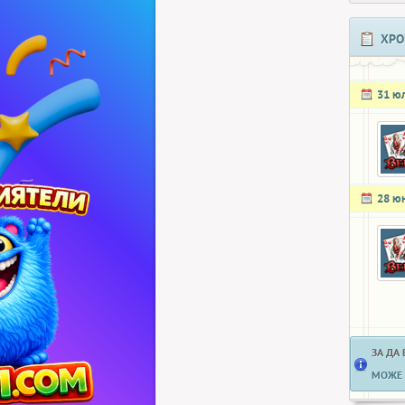
ХРО
31 ю
28 ю
ЗА ДА
МОЖЕ 