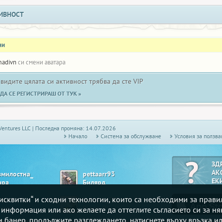
ИВНОСТ
ни
adivn
си смени аватара
 видите цялата си активност трябва да сте VIP
ДА СЕ РЕГИСТРИРАШ ОТ ТУК »
Ventures LLC | Последна промяна: 14.07.2026
Начало
Системa за обслужване
Условия за ползва
ЗД
АК
змилостна_
pettaarr93
ЕК
ара
Билярд
„бисквитки“ и сходни технологии, които са необходими за прав
lie
getman_59
ше
Bingo 90
е информация или ако желаете да оттеглите съгласието си за ня
зи банер, продължите разглеждането, натиснете върху връзка ил