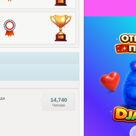
еди
14,740
Чипове