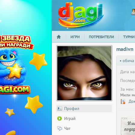
ИГРИ
ПОТРЕБИТЕЛИ
ТУРНИ
НАЧАЛО
djagi.com
madivn
• обича
Дата на
Последн
За мен:
Мили мо
Док
Профил
Играй
Има
Чат
пода