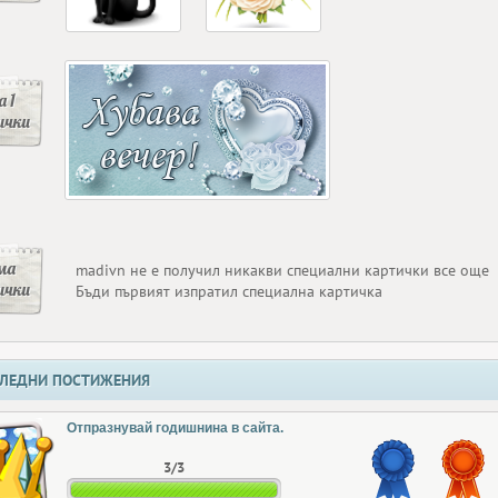
 1
ички
ма
madivn не е получил никакви специални картички все още
ички
Бъди първият изпратил специална картичка
ЛЕДНИ ПОСТИЖЕНИЯ
Отпразнувай годишнина в сайта.
3/3