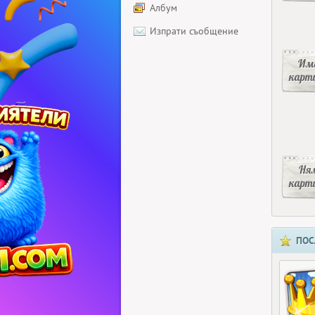
Албум
Изпрати съобщение
Има
карт
Ня
карт
ПОС