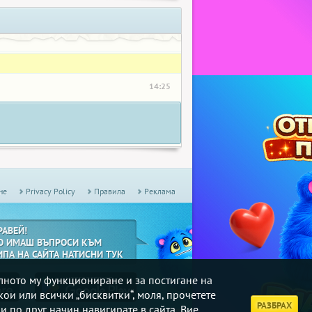
14:25
не
Privacy Policy
Правила
Реклама
РАВЕЙ!
О ИМАШ ВЪПРОСИ КЪМ
ИПА НА САЙТА НАТИСНИ ТУК
илното му функциониране и за постигане на
кои или всички „бисквитки“, моля, прочетете
РАЗБРАХ
и по друг начин навигирате в сайта, Вие