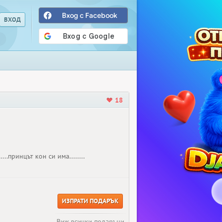
Вход с Facebook
18
..принцът кон си има........
ИЗПРАТИ ПОДАРЪК
Виж всички подаръци