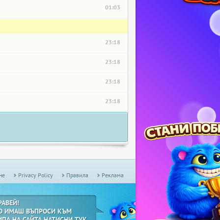
01:03
23:18
23:18
23:18
23:18
не
Privacy Policy
Правила
Реклама
РАВЕЙ!
О ИМАШ ВЪПРОСИ КЪМ
ИПА НА САЙТА НАТИСНИ ТУК