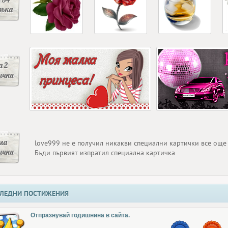
ръка
 2
ички
ма
love999 не е получил никакви специални картички все още
ички
Бъди първият изпратил специална картичка
ЛЕДНИ ПОСТИЖЕНИЯ
Отпразнувай годишнина в сайта.