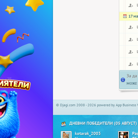
17 ма
За да
МОЖЕ 
© Djagi.com 2008 - 2026 powered by App Business 
ДНЕВНИ ПОБЕДИТЕЛИ (05 АВГУСТ)
kotarak_2003
Pa