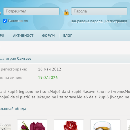
Запомни ме
Забравена парола
|
Регистрация
РИ
АКТИВНОСТ
ФОРУМ
БЛОГ
9
 да играе
Сантасе
 регистриране:
16 май 2012
о на линия:
19.07.2026
a si kupi6 leglo,no ne i sun,Moje6 da si kupi6 4asovnik,no ne i vreme.Mo
oje6 da si plati6 za lekar,no ne i za zdrave.Moje6 da si kupi6 jivot,no ne
ладвай обида
 34