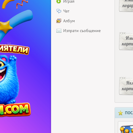
Играй
пода
Чат
Албум
Изпрати съобщение
Има
карт
Ня
карт
ПОС