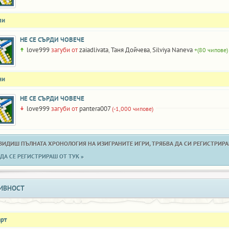
ли
НЕ СЕ СЪРДИ ЧОВЕЧЕ
love999
загуби от
zaiadlivata
,
Таня Дойчева
,
Silviya Naneva
+(80 чипове)
ни
НЕ СЕ СЪРДИ ЧОВЕЧЕ
love999
загуби от
pantera007
(-1,000 чипове)
 ВИДИШ ПЪЛНАТА ХРОНОЛОГИЯ НА ИЗИГРАНИТЕ ИГРИ, ТРЯБВА ДА СИ РЕГИСТРИРАН
ДА СЕ РЕГИСТРИРАШ ОТ ТУК »
ИВНОСТ
арт