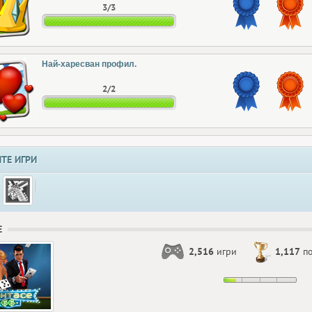
3/3
Най-харесван профил.
2/2
ТЕ ИГРИ
Е
2,516
игри
1,117
по