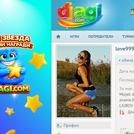
ИГРИ
ПОТРЕБИТЕЛИ
ТУРНИ
НАЧАЛО
djagi.com
love99
• обича
Дата на
Последн
За мен:
Moje6 d
znanie.M
LIUBOV
Док
Профил
Има