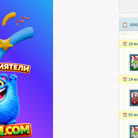
ХРО
20 ю
19 ю
02 ю