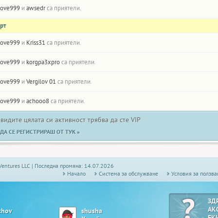
love999
и
awsedr
са приятели.
рт
love999
и
Kriss31
са приятели.
love999
и
korgpa3xpro
са приятели.
love999
и
Vergilov 01
са приятели.
love999
и
achooo8
са приятели.
 видите цялата си активност трябва да сте VIP
ДА СЕ РЕГИСТРИРАШ ОТ ТУК »
Ventures LLC | Последна промяна: 14.07.2026
Начало
Системa за обслужване
Условия за ползва
ЗД
АК
chov
shusha
ЕК