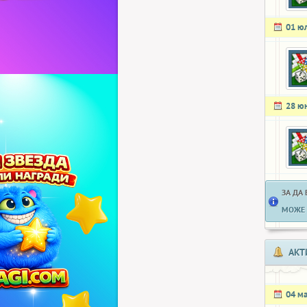
01 ю
28 ю
ЗА ДА
МОЖЕ 
АКТ
04 м