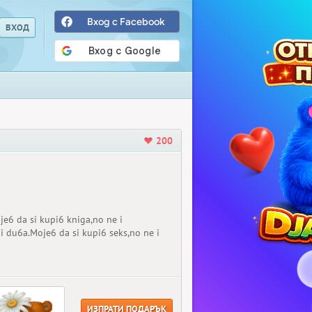
Вход с Facebook
200
je6 da si kupi6 kniga,no ne i
 i du6a.Moje6 da si kupi6 seks,no ne i
ИЗПРАТИ ПОДАРЪК