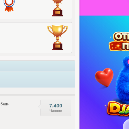
беди
7,400
Чипове