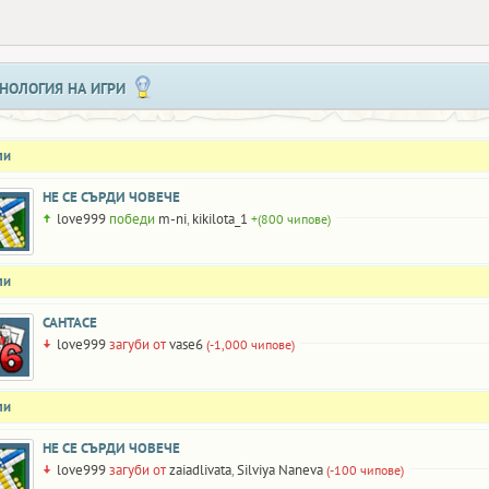
НОЛОГИЯ НА ИГРИ
ли
НЕ СЕ СЪРДИ ЧОВЕЧЕ
love999
победи
m-ni
,
kikilota_1
+(800 чипове)
ли
САНТАСЕ
love999
загуби от
vase6
(-1,000 чипове)
ли
НЕ СЕ СЪРДИ ЧОВЕЧЕ
love999
загуби от
zaiadlivata
,
Silviya Naneva
(-100 чипове)