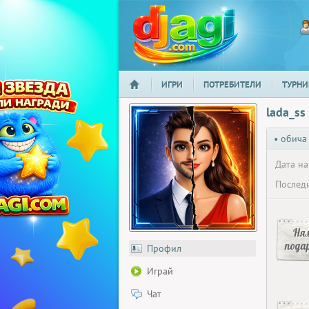
ИГРИ
ПОТРЕБИТЕЛИ
ТУРНИ
НАЧАЛО
djagi.com
lada_ss
• обича
Дата на
Последн
Ня
пода
Профил
Играй
Чат