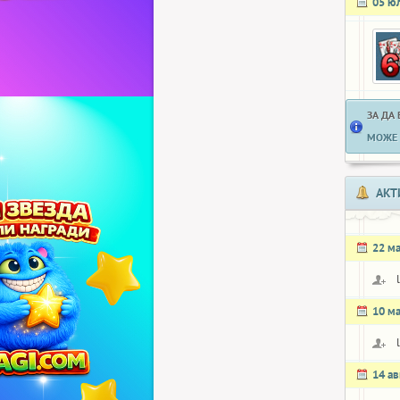
05 ю
ЗА ДА
МОЖЕ 
АКТ
22 м
10 м
14 ав