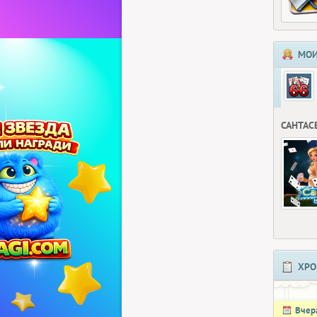
МОИ
САНТАС
ХРО
Вчер