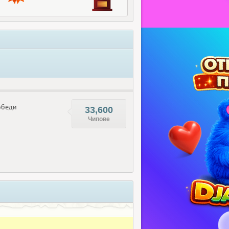
беди
33,600
Чипове