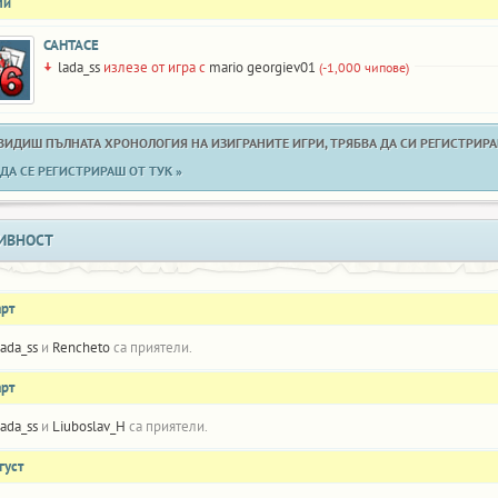
ли
САНТАСЕ
lada_ss
излезе от игра с
mario georgiev01
(-1,000 чипове)
 ВИДИШ ПЪЛНАТА ХРОНОЛОГИЯ НА ИЗИГРАНИТЕ ИГРИ, ТРЯБВА ДА СИ РЕГИСТРИРАН
ДА СЕ РЕГИСТРИРАШ ОТ ТУК »
ИВНОСТ
арт
lada_ss
и
Rencheto
са приятели.
арт
lada_ss
и
Liuboslav_H
са приятели.
густ