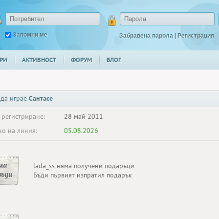
Запомни ме
Забравена парола
|
Регистрация
РИ
АКТИВНОСТ
ФОРУМ
БЛОГ
 да играе
Сантасе
 регистриране:
28 май 2011
о на линия:
05.08.2026
ма
lada_ss няма получени подаръци
ръци
Бъди първият изпратил подарък