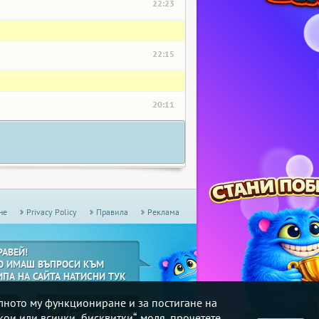
22:23
22:15
20:11
не
Privacy Policy
Правила
Реклама
РАВЕЙ!
О ИМАШ ВЪПРОСИ КЪМ
ИПА НА САЙТА НАТИСНИ ТУК
илното му функциониране и за постигане на
кои или всички „бисквитки“, моля, прочетете