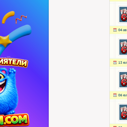
04 ав
13 ю
06 ю