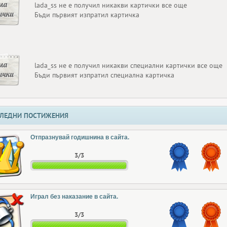
ма
lada_ss не е получил никакви картички все още
ички
Бъди първият изпратил картичка
ма
lada_ss не е получил никакви специални картички все още
ички
Бъди първият изпратил специална картичка
ЛЕДНИ ПОСТИЖЕНИЯ
Отпразнувай годишнина в сайта.
3/3
Играл без наказание в сайта.
3/3