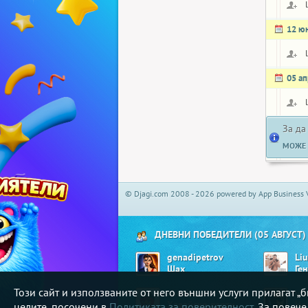
12 ю
05 а
За да
МОЖЕ 
© Djagi.com 2008 - 2026 powered by App Business 
ДНЕВНИ ПОБЕДИТЕЛИ (05 АВГУСТ)
genadipetrov
Li
Шах
Ге
Този сайт и използваните от него външни услуги прилагат 
shusha
ul
Хавайско парти
Не
целите, посочени в
Политиката за поверителност
. За повеч