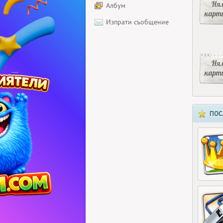
Ня
Албум
карт
Изпрати съобщение
Ня
карт
ПОС