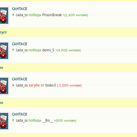
САНТАСЕ
lada_ss
победи
PrisonBreak
+(1,600 чипове)
густ
САНТАСЕ
lada_ss
победи
demi_5
+(4,000 чипове)
ли
САНТАСЕ
lada_ss
загуби от
bisko3
(-2,000 чипове)
ли
САНТАСЕ
lada_ss
победи
__Bo__
+(800 чипове)