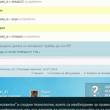
lada_ss
и
dekata22
са приятели.
ни
lada_ss
и
anya
са приятели.
прил
lada_ss
и
milaasia
са приятели.
 видите цялата си активност трябва да сте VIP
ДА СЕ РЕГИСТРИРАШ ОТ ТУК »
Ventures LLC | Последна промяна: 14.07.2026
Начало
Системa за обслужване
Условия за ползва
ЗД
АК
ubi_82
Лорис
ЕК
нерал (зарове)
Свара
„бисквитки“ и сходни технологии, които са необходими за прав
ian83
Mitaka1979
 се Сърди
Bingo 90
е информация или ако желаете да оттеглите съгласието си за ня