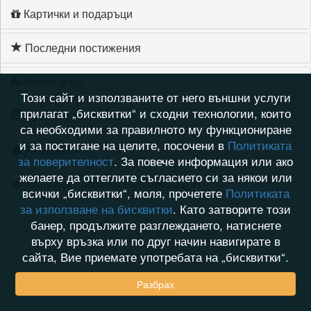
Картички и подаръци
Последни постижения
Моите игри
Този сайт и използваните от него външни услуги
прилагат „бисквитки“ и сходни технологии, които
Хронология на игри
са необходими за правилното му функциониране
и за постигане на целите, посочени в
Политиката
Активност
за поверителност
. За повече информация или ако
желаете да оттеглите съгласието си за някои или
Кой видя профила на Liuboslav_H
всички „бисквитки“, моля, прочетете
Политиката
за използване на бисквитки
. Като затворите този
банер, продължите разглеждането, натиснете
върху връзка или по друг начин навигирате в
сайта, Вие приемате употребата на „бисквитки“.
Разбрах