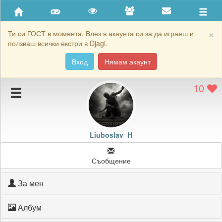
Приятели
Хронология на игри
×
Ти си ГОСТ в момента. Влез в акаунта си за да играеш и
ползваш всички екстри в Djagi.
Активност
Вход
Нямам акаунт
Постижения
10
Подаръците на Liuboslav_H
Картичките на Liuboslav_H
Блокирай Liuboslav_H
Liuboslav_H
Съобщение
За мен
Албум