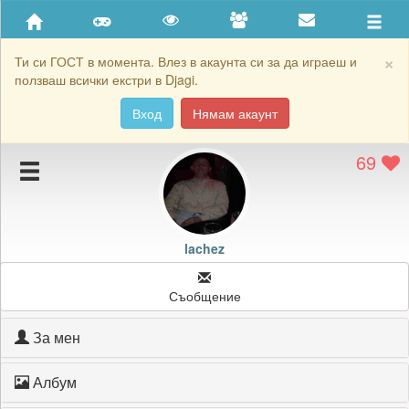
Приятели
Хронология на игри
×
Ти си ГОСТ в момента. Влез в акаунта си за да играеш и
ползваш всички екстри в Djagi.
Активност
Вход
Нямам акаунт
Постижения
69
Подаръците на lachez
Картичките на lachez
Блокирай lachez
lachez
Съобщение
За мен
Албум