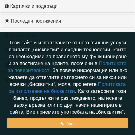
Картички и подаръци
Последни постижения
Моите игри
Този сайт и използваните от него външни услуги
прилагат „бисквитки“ и сходни технологии, които
Хронология на игри
са необходими за правилното му функциониране
и за постигане на целите, посочени в
Политиката
Активност
за поверителност
. За повече информация или ако
желаете да оттеглите съгласието си за някои или
Кой видя профила на lachez
всички „бисквитки“, моля, прочетете
Политиката
за използване на бисквитки
. Като затворите този
банер, продължите разглеждането, натиснете
върху връзка или по друг начин навигирате в
сайта, Вие приемате употребата на „бисквитки“.
Разбрах