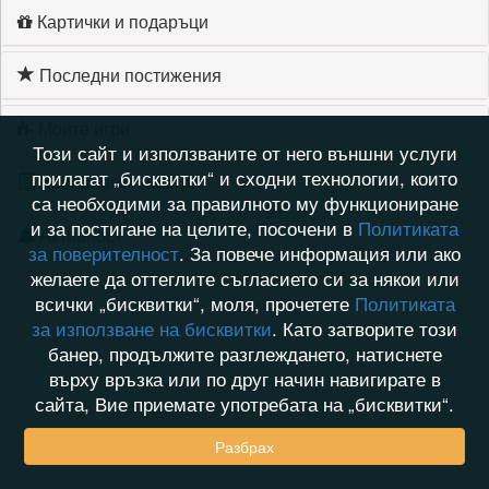
Картички и подаръци
Последни постижения
Моите игри
Този сайт и използваните от него външни услуги
прилагат „бисквитки“ и сходни технологии, които
Хронология на игри
са необходими за правилното му функциониране
и за постигане на целите, посочени в
Политиката
Активност
за поверителност
. За повече информация или ако
желаете да оттеглите съгласието си за някои или
всички „бисквитки“, моля, прочетете
Политиката
за използване на бисквитки
. Като затворите този
банер, продължите разглеждането, натиснете
върху връзка или по друг начин навигирате в
сайта, Вие приемате употребата на „бисквитки“.
Разбрах