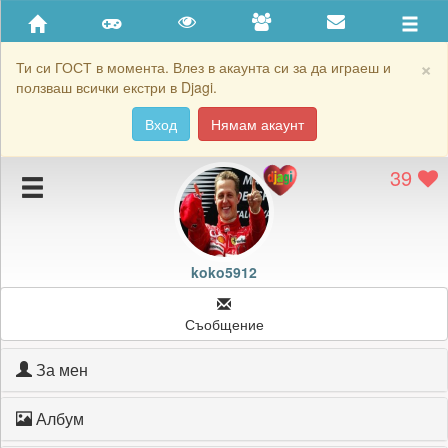
Приятели
Хронология на игри
×
Ти си ГОСТ в момента. Влез в акаунта си за да играеш и
ползваш всички екстри в Djagi.
Активност
Вход
Нямам акаунт
Постижения
39
Подаръците на koko5912
Картичките на koko5912
Блокирай koko5912
koko5912
Съобщение
За мен
Албум