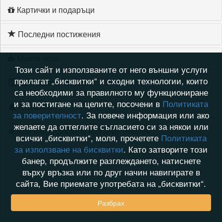
Картички и подаръци
Последни постижения
Моите игри
Този сайт и използваните от него външни услуги
прилагат „бисквитки“ и сходни технологии, които
Хронология на игри
са необходими за правилното му функциониране
и за постигане на целите, посочени в
Политиката
Активност
за поверителност
. За повече информация или ако
желаете да оттеглите съгласието си за някои или
Кой видя профила на Kolyo Todorov
всички „бисквитки“, моля, прочетете
Политиката
за използване на бисквитки
. Като затворите този
банер, продължите разглеждането, натиснете
върху връзка или по друг начин навигирате в
сайта, Вие приемате употребата на „бисквитки“.
Разбрах