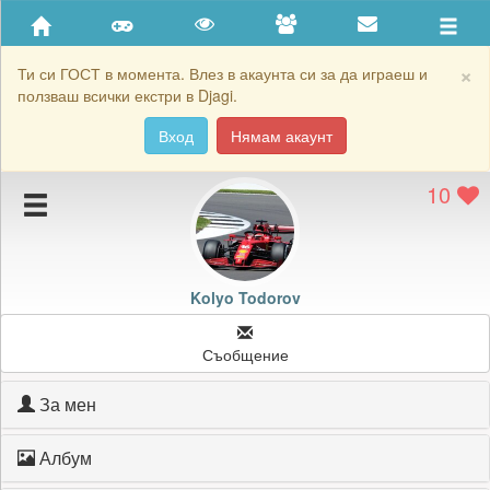
Приятели
Хронология на игри
×
Ти си ГОСТ в момента. Влез в акаунта си за да играеш и
ползваш всички екстри в Djagi.
Активност
Вход
Нямам акаунт
Постижения
10
Подаръците на Kolyo Todorov
Картичките на Kolyo Todorov
Блокирай Kolyo Todorov
Kolyo Todorov
Съобщение
За мен
Албум