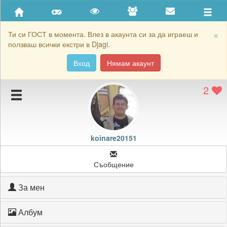
Приятели
Хронология на игри
×
Ти си ГОСТ в момента. Влез в акаунта си за да играеш и
ползваш всички екстри в Djagi.
Активност
Вход
Нямам акаунт
Постижения
2
Подаръците на koinare20151
Картичките на koinare20151
Блокирай koinare20151
koinare20151
Съобщение
За мен
Албум