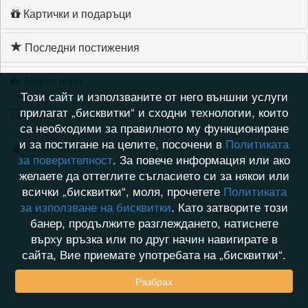
Картички и подаръци
Последни постижения
Моите игри
Този сайт и използваните от него външни услуги
прилагат „бисквитки“ и сходни технологии, които
Хронология на игри
са необходими за правилното му функциониране
и за постигане на целите, посочени в
Политиката
Активност
за поверителност
. За повече информация или ако
желаете да оттеглите съгласието си за някои или
всички „бисквитки“, моля, прочетете
Политиката
за използване на бисквитки
. Като затворите този
банер, продължите разглеждането, натиснете
върху връзка или по друг начин навигирате в
сайта, Вие приемате употребата на „бисквитки“.
Разбрах