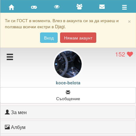
Приятели
Хронология на игри
×
Ти си ГОСТ в момента. Влез в акаунта си за да играеш и
ползваш всички екстри в Djagi.
Активност
Вход
Нямам акаунт
Постижения
152
Подаръците на koce-belota
Картичките на koce-belota
Блокирай koce-belota
koce-belota
Съобщение
За мен
Албум