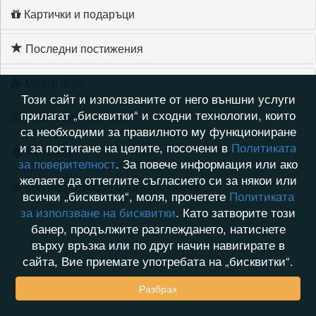
Картички и подаръци
Последни постижения
Моите игри
Този сайт и използваните от него външни услуги
прилагат „бисквитки“ и сходни технологии, които
Хронология на игри
са необходими за правилното му функциониране
и за постигане на целите, посочени в
Политиката
Активност
за поверителност
. За повече информация или ако
желаете да оттеглите съгласието си за някои или
Кой видя профила на koce-belota
всички „бисквитки“, моля, прочетете
Политиката
за използване на бисквитки
. Като затворите този
банер, продължите разглеждането, натиснете
върху връзка или по друг начин навигирате в
сайта, Вие приемате употребата на „бисквитки“.
Разбрах