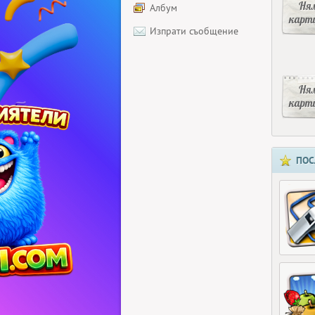
Ня
Албум
карт
Изпрати съобщение
Ня
карт
ПОС