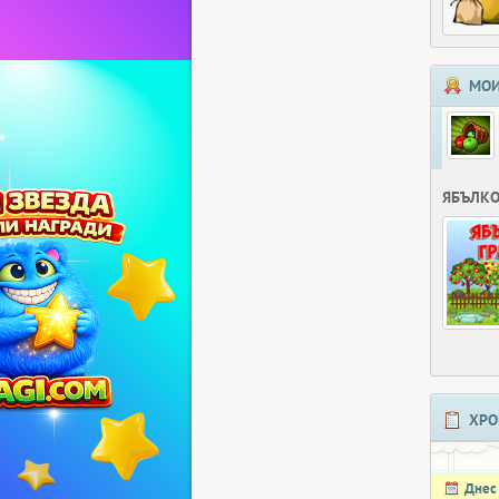
МОИ
ЯБЪЛКО
ХРО
Днес