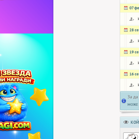
07 ф
28 с
19 с
16 с
За да
МОЖЕ 
КОЙ