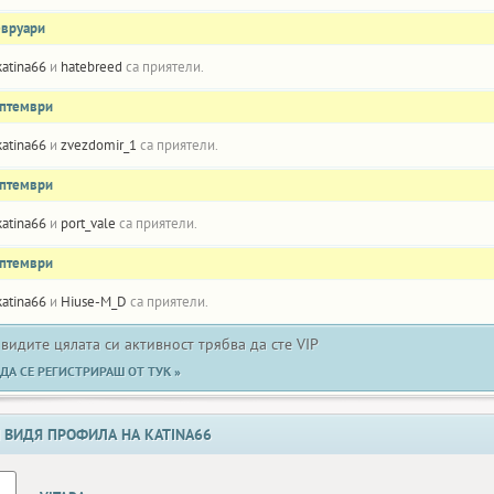
евруари
katina66
и
hatebreed
са приятели.
ептември
katina66
и
zvezdomir_1
са приятели.
ептември
katina66
и
port_vale
са приятели.
ептември
katina66
и
Hiuse-M_D
са приятели.
 видите цялата си активност трябва да сте VIP
ДА СЕ РЕГИСТРИРАШ ОТ ТУК »
 ВИДЯ ПРОФИЛА НА KATINA66