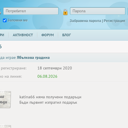
Запомни ме
Забравена парола
|
Регистрация
РИ
АКТИВНОСТ
ФОРУМ
БЛОГ
6
 да играе
Ябълкова градина
 регистриране:
18 септември 2020
о на линия:
06.08.2026
ма
katina66 няма получени подаръци
ръци
Бъди първият изпратил подарък