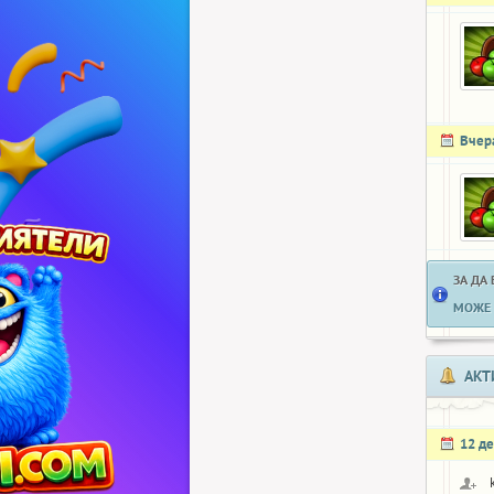
Вчер
ЗА ДА
МОЖЕ 
АКТ
12 д