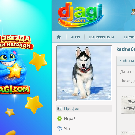
ИГРИ
ПОТРЕБИТЕЛИ
ТУРНИ
НАЧАЛО
djagi.com
katina6
• обича
Дата на
Последн
Ня
пода
Профил
Играй
Чат