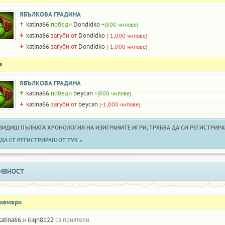
ЯБЪЛКОВА ГРАДИНА
katina66
победи
Dondidko
+(800 чипове)
katina66
загуби от
Dondidko
(-1,000 чипове)
katina66
загуби от
Dondidko
(-1,000 чипове)
а
ЯБЪЛКОВА ГРАДИНА
katina66
победи
beycan
+(800 чипове)
katina66
загуби от
beycan
(-1,000 чипове)
 ВИДИШ ПЪЛНАТА ХРОНОЛОГИЯ НА ИЗИГРАНИТЕ ИГРИ, ТРЯБВА ДА СИ РЕГИСТРИРАН
ДА СЕ РЕГИСТРИРАШ ОТ ТУК »
ИВНОСТ
екември
katina66
и
iliqn8122
са приятели.