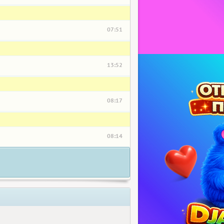
07:51
13:52
08:17
08:14