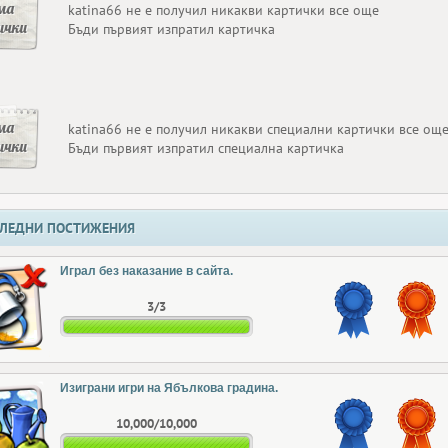
ма
katina66 не е получил никакви картички все още
ички
Бъди първият изпратил картичка
ма
katina66 не е получил никакви специални картички все ощ
ички
Бъди първият изпратил специална картичка
ЛЕДНИ ПОСТИЖЕНИЯ
Играл без наказание в сайта.
3/3
Изиграни игри на Ябълкова градина.
10,000/10,000