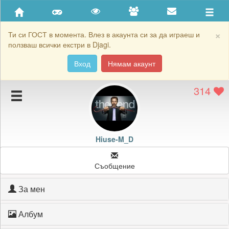
Приятели
Хронология на игри
×
Ти си ГОСТ в момента. Влез в акаунта си за да играеш и
ползваш всички екстри в Djagi.
Активност
Вход
Нямам акаунт
Постижения
314
Подаръците на Hiuse-M_D
Картичките на Hiuse-M_D
Блокирай Hiuse-M_D
Hiuse-M_D
Съобщение
За мен
Албум