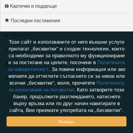
Картички и подаръци
Последни постижения
Моите игри
Този сайт и използваните от него външни услуги
прилагат „бисквитки“ и сходни технологии, които
Хронология на игри
са необходими за правилното му функциониране
и за постигане на целите, посочени в
Политиката
Активност
за поверителност
. За повече информация или ако
желаете да оттеглите съгласието си за някои или
Кой видя профила на Hiuse-M_D
всички „бисквитки“, моля, прочетете
Политиката
за използване на бисквитки
. Като затворите този
банер, продължите разглеждането, натиснете
върху връзка или по друг начин навигирате в
сайта, Вие приемате употребата на „бисквитки“.
Разбрах