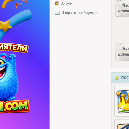
Албум
Има
карт
Изпрати съобщение
Ня
карт
ПОС