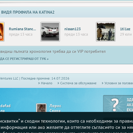
 ВИДЯ ПРОФИЛА НА KATINA2
Rumiana Stanceva
nissan123
1ti1az
преди 13 часа
преди 13 часа
29 юли
 видиш пълната хронология трябва да си VIP потребител
ДА СЕ РЕГИСТРИРАШ ОТ ТУК »
Ventures LLC | Последна промяна: 14.07.2026
Начало
Системa за обслужване
Условия за ползва
ЗД
АК
5dafad
Лорис
ЕК
бла
Свара
„бисквитки“ и сходни технологии, които са необходими за прав
lie
ulian83
ше
Не се Сърди
е информация или ако желаете да оттеглите съгласието си за ня