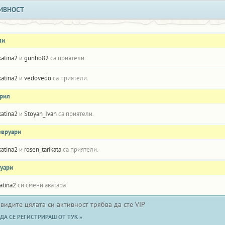
ИВНОСТ
ли
katina2
и
gunho82
са приятели.
katina2
и
vedovedo
са приятели.
прил
katina2
и
Stoyan_Ivan
са приятели.
евруари
katina2
и
rosen_tarikata
са приятели.
нуари
atina2
си смени аватара
 видите цялата си активност трябва да сте VIP
ДА СЕ РЕГИСТРИРАШ ОТ ТУК »