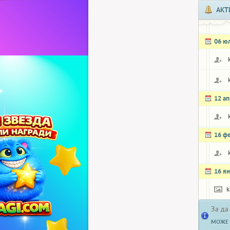
АКТ
06 ю
12 а
16 ф
16 я
k
За да
МОЖЕ 