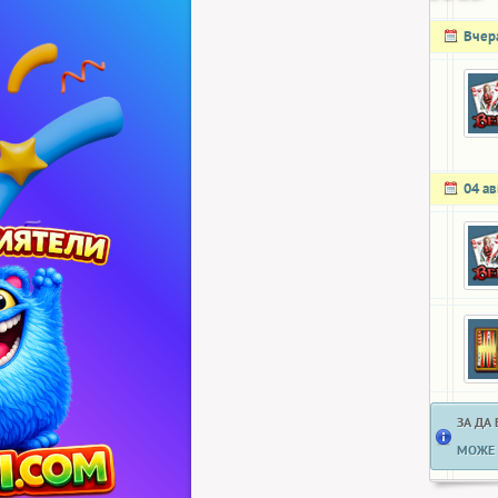
Вчер
04 ав
ЗА ДА
МОЖЕ 