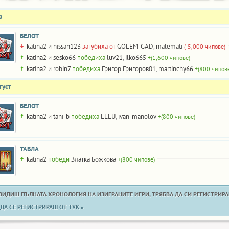
а
БЕЛОТ
katina2
и
nissan123
загубиха от
GOLEM_GAD
,
malemati
(-5,000 чипове)
katina2
и
sesko66
победиха
luv21
,
ilko665
+(1,600 чипове)
katina2
и
robin7
победиха
Григор Григоров01
,
martinchy66
+(800 чипов
густ
БЕЛОТ
katina2
и
tani-b
победиха
LLLU
,
ivan_manolov
+(800 чипове)
ТАБЛА
katina2
победи
Златка Божкова
+(800 чипове)
 ВИДИШ ПЪЛНАТА ХРОНОЛОГИЯ НА ИЗИГРАНИТЕ ИГРИ, ТРЯБВА ДА СИ РЕГИСТРИРАН
ДА СЕ РЕГИСТРИРАШ ОТ ТУК »