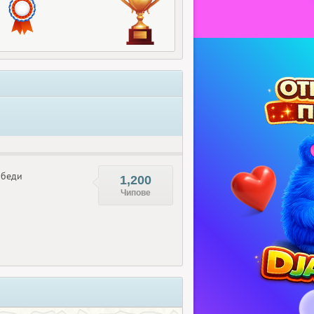
беди
1,200
Чипове