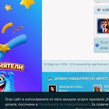
КОЙ
За да
МОЖЕ 
© Djagi.com 2008 - 2026 powered by App Business 
ДНЕВНИ ПОБЕДИТЕЛИ (05 АВГУСТ)
Aleksandra Georgieva01
Ef
Белот
Та
Този сайт и използваните от него външни услуги прилагат 
shusha
Vil
Хавайско парти
Ши
целите, посочени в
Политиката за поверителност
. За повеч