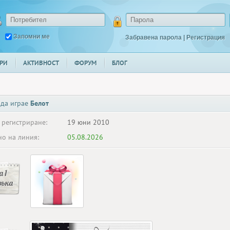
Запомни ме
Забравена парола
|
Регистрация
РИ
АКТИВНОСТ
ФОРУМ
БЛОГ
 да играе
Белот
 регистриране:
19 юни 2010
о на линия:
05.08.2026
 1
ръка