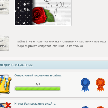
 1
ички
ма
katina2 не е получил никакви специални картички все още
ички
Бъди първият изпратил специална картичка
ЛЕДНИ ПОСТИЖЕНИЯ
Отпразнувай годишнина в сайта.
3/3
Играл без наказание в сайта.