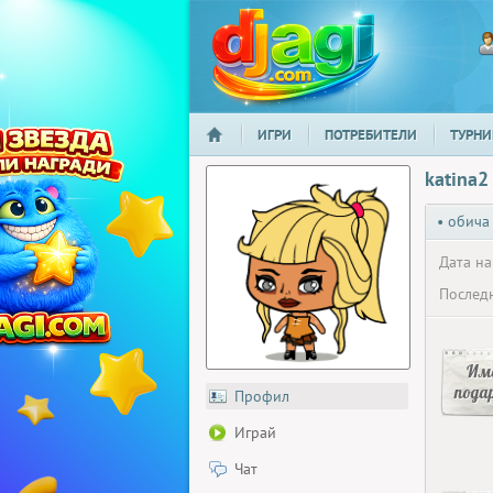
ИГРИ
ПОТРЕБИТЕЛИ
ТУРНИ
НАЧАЛО
djagi.com
katina2
• обича
Дата на
Последн
Има
пода
Профил
Играй
Чат