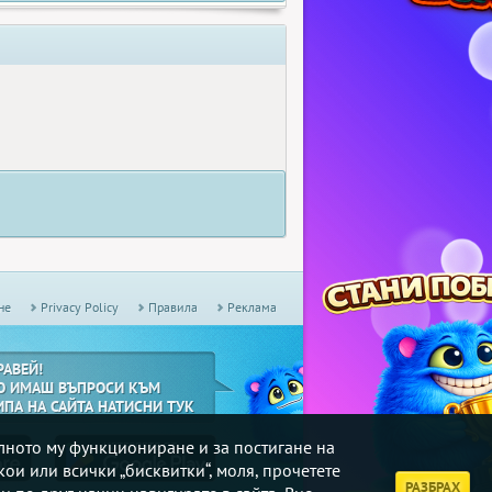
не
Privacy Policy
Правила
Реклама
РАВЕЙ!
О ИМАШ ВЪПРОСИ КЪМ
ИПА НА САЙТА НАТИСНИ ТУК
илното му функциониране и за постигане на
кои или всички „бисквитки“, моля, прочетете
РАЗБРАХ