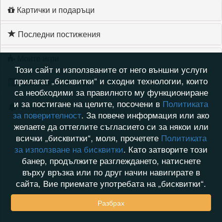
Картички и подаръци
Последни постижения
Моите игри
Този сайт и използваните от него външни услуги
прилагат „бисквитки“ и сходни технологии, които
Хронология на игри
са необходими за правилното му функциониране
и за постигане на целите, посочени в
Политиката
Активност
за поверителност
. За повече информация или ако
желаете да оттеглите съгласието си за някои или
всички „бисквитки“, моля, прочетете
Политиката
за използване на бисквитки
. Като затворите този
банер, продължите разглеждането, натиснете
върху връзка или по друг начин навигирате в
сайта, Вие приемате употребата на „бисквитки“.
Разбрах