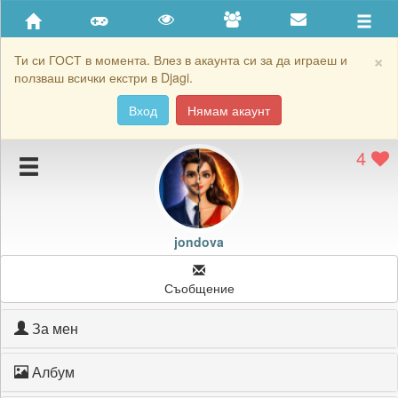
Приятели
Хронология на игри
×
Ти си ГОСТ в момента. Влез в акаунта си за да играеш и
ползваш всички екстри в Djagi.
Активност
Вход
Нямам акаунт
Постижения
4
Подаръците на jondova
Картичките на jondova
Блокирай jondova
jondova
Съобщение
За мен
Албум