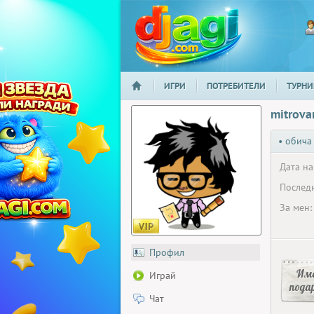
ИГРИ
ПОТРЕБИТЕЛИ
ТУРНИ
НАЧАЛО
djagi.com
mitrova
• обича
Дата на
Последн
За мен:
Профил
Има
Играй
пода
Чат