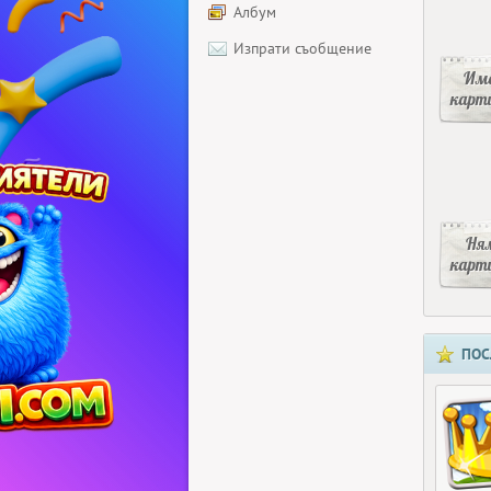
Албум
Изпрати съобщение
Има
карт
Ня
карт
ПОС