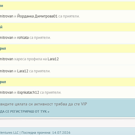
ли
mitrovan
и
Йорданка Димитрова01
са приятели.
ай
mitrovan
и
rohlata
са приятели.
прил
mitrovan
хареса профила на
Lara12
mitrovan
и
Lara12
са приятели.
прил
mitrovan
и
iliqnkatach12
са приятели.
 видите цялата си активност трябва да сте VIP
ДА СЕ РЕГИСТРИРАШ ОТ ТУК »
Ventures LLC | Последна промяна: 14.07.2026