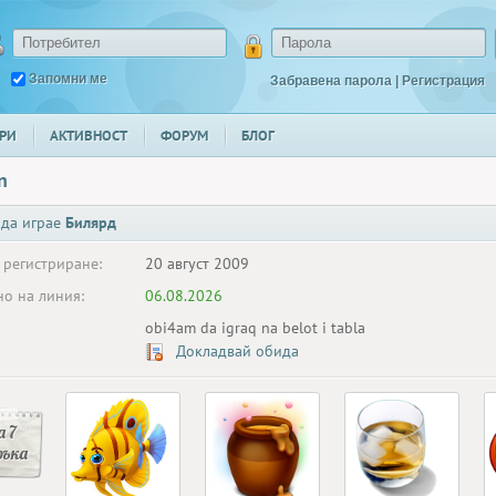
Запомни ме
Забравена парола
|
Регистрация
РИ
АКТИВНОСТ
ФОРУМ
БЛОГ
n
 да играе
Билярд
 регистриране:
20 август 2009
о на линия:
06.08.2026
obi4am da igraq na belot i tabla
Докладвай обида
 7
ръка