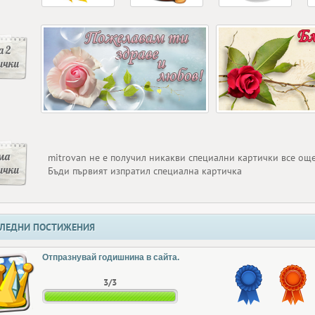
 2
ички
ма
mitrovan не е получил никакви специални картички все ощ
ички
Бъди първият изпратил специална картичка
ЛЕДНИ ПОСТИЖЕНИЯ
Отпразнувай годишнина в сайта.
3/3