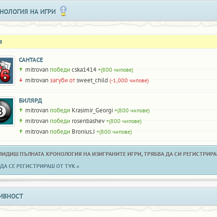
НОЛОГИЯ НА ИГРИ
а
САНТАСЕ
mitrovan
победи
cska1414
+(800 чипове)
mitrovan
загуби от
sweet_child
(-1,000 чипове)
БИЛЯРД
mitrovan
победи
Krasimir_Georgi
+(800 чипове)
mitrovan
победи
rosenbashev
+(800 чипове)
mitrovan
победи
Bronius.J
+(800 чипове)
 ВИДИШ ПЪЛНАТА ХРОНОЛОГИЯ НА ИЗИГРАНИТЕ ИГРИ, ТРЯБВА ДА СИ РЕГИСТРИРАН
ДА СЕ РЕГИСТРИРАШ ОТ ТУК »
ИВНОСТ