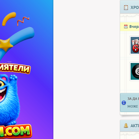
ХРО
Вчер
ЗА ДА
МОЖЕ 
АКТ