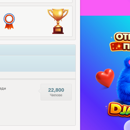
еди
22,800
Чипове