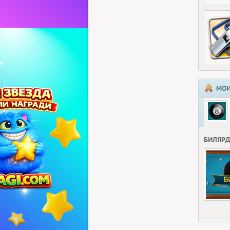
МОИ
БИЛЯР