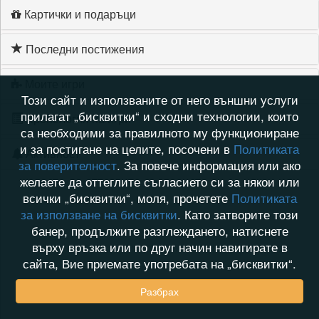
Картички и подаръци
Последни постижения
Моите игри
Този сайт и използваните от него външни услуги
прилагат „бисквитки“ и сходни технологии, които
Хронология на игри
са необходими за правилното му функциониране
и за постигане на целите, посочени в
Политиката
Активност
за поверителност
. За повече информация или ако
желаете да оттеглите съгласието си за някои или
всички „бисквитки“, моля, прочетете
Политиката
за използване на бисквитки
. Като затворите този
банер, продължите разглеждането, натиснете
върху връзка или по друг начин навигирате в
сайта, Вие приемате употребата на „бисквитки“.
Разбрах