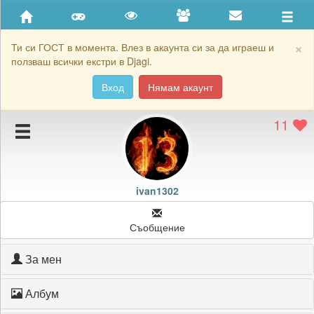
Приятели
Хронология на игри
×
Ти си ГОСТ в момента. Влез в акаунта си за да играеш и
ползваш всички екстри в Djagi.
Активност
Вход
Нямам акаунт
Постижения
11
Подаръците на ivan1302
Картичките на ivan1302
Блокирай ivan1302
ivan1302
Съобщение
За мен
Албум