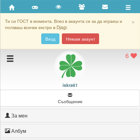
Приятели
Хронология на игри
×
Ти си ГОСТ в момента. Влез в акаунта си за да играеш и
ползваш всички екстри в Djagi.
Активност
Вход
Нямам акаунт
Постижения
6
Подаръците на iskra61
Картичките на iskra61
Блокирай iskra61
iskra61
Съобщение
За мен
Албум