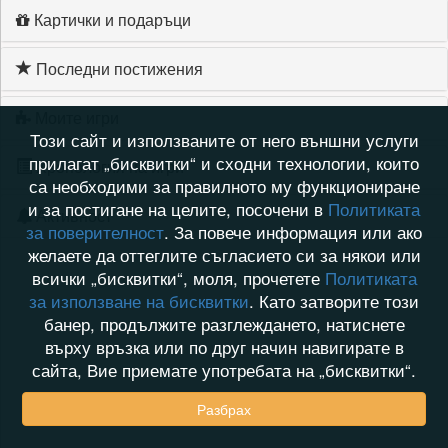
Картички и подаръци
Последни постижения
Моите игри
Този сайт и използваните от него външни услуги
прилагат „бисквитки“ и сходни технологии, които
Хронология на игри
са необходими за правилното му функциониране
и за постигане на целите, посочени в
Политиката
Активност
за поверителност
. За повече информация или ако
желаете да оттеглите съгласието си за някои или
всички „бисквитки“, моля, прочетете
Политиката
за използване на бисквитки
. Като затворите този
банер, продължите разглеждането, натиснете
върху връзка или по друг начин навигирате в
сайта, Вие приемате употребата на „бисквитки“.
Разбрах