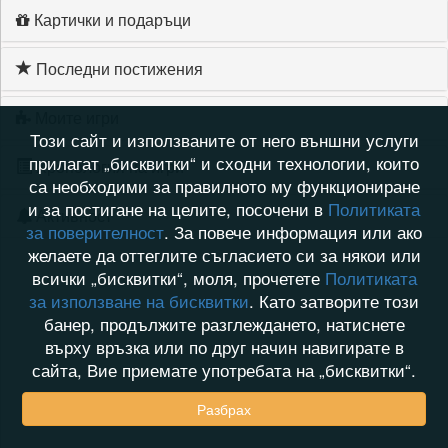
Картички и подаръци
Последни постижения
Моите игри
Този сайт и използваните от него външни услуги
прилагат „бисквитки“ и сходни технологии, които
Хронология на игри
са необходими за правилното му функциониране
и за постигане на целите, посочени в
Политиката
Активност
за поверителност
. За повече информация или ако
желаете да оттеглите съгласието си за някои или
всички „бисквитки“, моля, прочетете
Политиката
за използване на бисквитки
. Като затворите този
банер, продължите разглеждането, натиснете
върху връзка или по друг начин навигирате в
сайта, Вие приемате употребата на „бисквитки“.
Разбрах