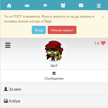
Приятели
Хронология на игри
×
Ти си ГОСТ в момента. Влез в акаунта си за да играеш и
ползваш всички екстри в Djagi.
Активност
Вход
Нямам акаунт
Постижения
14
Подаръците на ilin7
Картичките на ilin7
Блокирай ilin7
ilin7
Съобщение
За мен
Албум