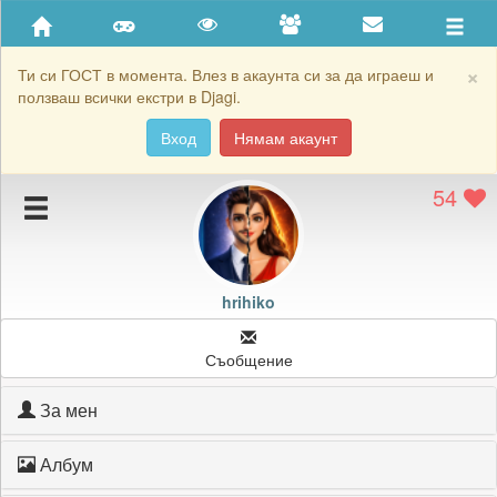
Приятели
Хронология на игри
×
Ти си ГОСТ в момента. Влез в акаунта си за да играеш и
ползваш всички екстри в Djagi.
Активност
Вход
Нямам акаунт
Постижения
54
Подаръците на hrihiko
Картичките на hrihiko
Блокирай hrihiko
hrihiko
Съобщение
За мен
Албум