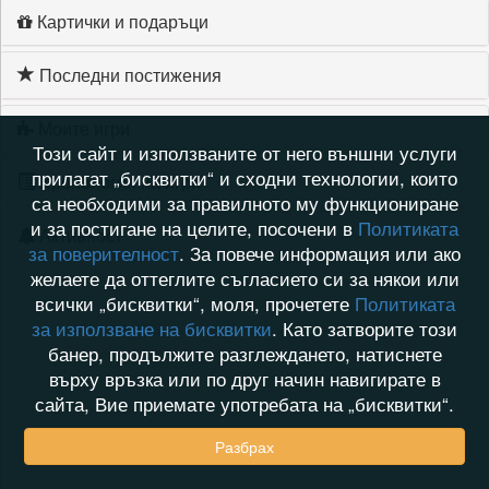
Картички и подаръци
Последни постижения
Моите игри
Този сайт и използваните от него външни услуги
прилагат „бисквитки“ и сходни технологии, които
Хронология на игри
са необходими за правилното му функциониране
и за постигане на целите, посочени в
Политиката
Активност
за поверителност
. За повече информация или ако
желаете да оттеглите съгласието си за някои или
всички „бисквитки“, моля, прочетете
Политиката
за използване на бисквитки
. Като затворите този
банер, продължите разглеждането, натиснете
върху връзка или по друг начин навигирате в
сайта, Вие приемате употребата на „бисквитки“.
Разбрах