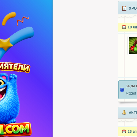
ХРО
10 я
ЗА ДА
МОЖЕ 
АКТ
23 а