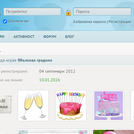
Запомни ме
Забравена парола
|
Регистрация
РИ
АКТИВНОСТ
ФОРУМ
БЛОГ
_
 да играе
Ябълкова градина
 регистриране:
04 септември 2012
о на линия:
10.01.2026
 16
ръка