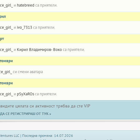
Ice_girl_
и
hatebreed
са приятели.
прил
Ice_girl_
и
ivo_7313
са приятели.
рт
Ice_girl_
и
Кирил Владимиров- Воко
са приятели.
ктомври
ce_girl_
си смени аватара
ктомври
Ice_girl_
и
pSyXaROs
са приятели.
 видите цялата си активност трябва да сте VIP
ДА СЕ РЕГИСТРИРАШ ОТ ТУК »
Ventures LLC | Последна промяна: 14.07.2026