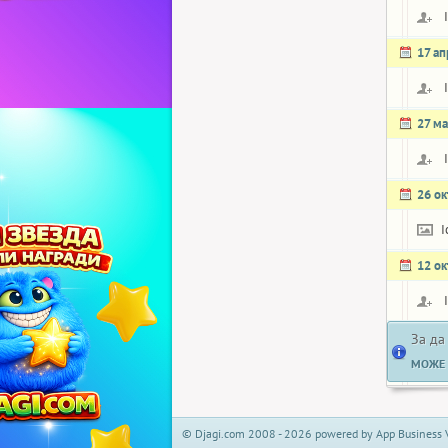
17 а
27 ма
26 о
I
12 о
За да
МОЖЕ 
© Djagi.com 2008 - 2026 powered by App Business 