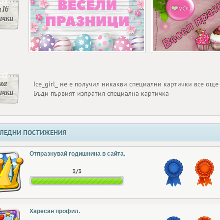
 16
ички
ма
Ice_girl_ не е получил никакви специални картички все още
ички
Бъди първият изпратил специална картичка
ЛЕДНИ ПОСТИЖЕНИЯ
Отпразнувай годишнина в сайта.
3/3
Харесан профил.