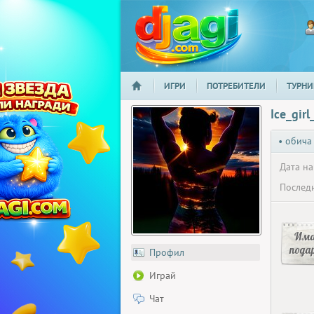
ИГРИ
ПОТРЕБИТЕЛИ
ТУРНИ
НАЧАЛО
djagi.com
Ice_girl
• обича
Дата на
Последн
Има
пода
Профил
Играй
Чат