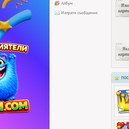
Албум
Има
карт
Изпрати съобщение
Ня
карт
ПОС