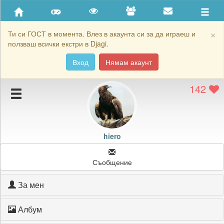
Приятели
Хронология на игри
×
Ти си ГОСТ в момента. Влез в акаунта си за да играеш и
ползваш всички екстри в Djagi.
Активност
Вход
Нямам акаунт
Постижения
142
Подаръците на hiero
Картичките на hiero
Блокирай hiero
hiero
Съобщение
За мен
Албум