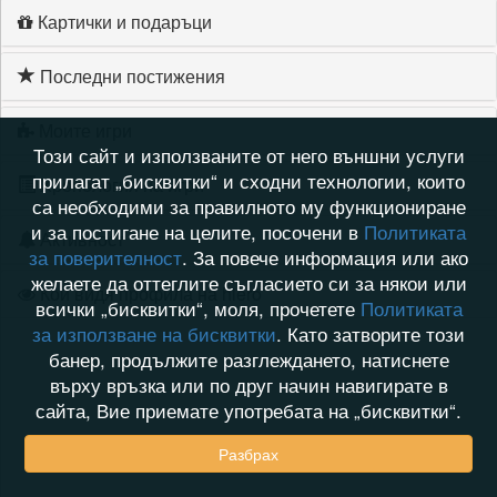
Картички и подаръци
Последни постижения
Моите игри
Този сайт и използваните от него външни услуги
прилагат „бисквитки“ и сходни технологии, които
Хронология на игри
са необходими за правилното му функциониране
и за постигане на целите, посочени в
Политиката
Активност
за поверителност
. За повече информация или ако
желаете да оттеглите съгласието си за някои или
Кой видя профила на hiero
всички „бисквитки“, моля, прочетете
Политиката
за използване на бисквитки
. Като затворите този
банер, продължите разглеждането, натиснете
върху връзка или по друг начин навигирате в
сайта, Вие приемате употребата на „бисквитки“.
Разбрах